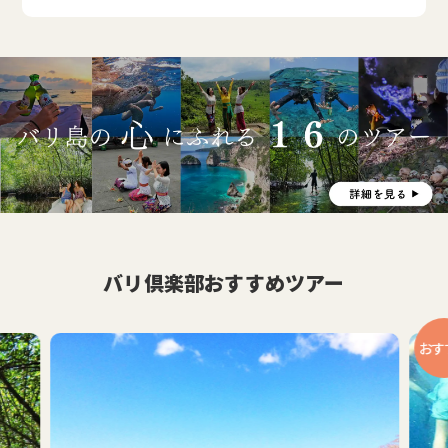
バリ倶楽部おすすめツアー
おす