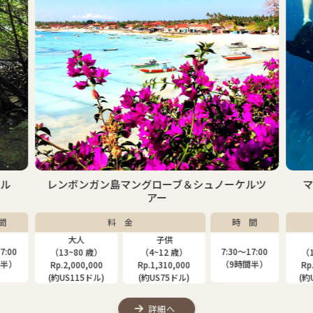
ケル
レンボンガン島マングローブ＆シュノーケルツ
アー
間
料 金
時 間
大人
子供
7:00
7:30〜17:00
（13~80 歳）
（4~12 歳）
（1
間半）
（9時間半）
Rp.2,000,000
Rp.1,310,000
Rp
(約US115ドル)
(約US75ドル)
(約
詳細へ