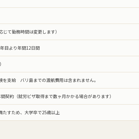
に応じて勤務時間は変更します）
2年目より年間12日間
円）
険を支給 バリ島までの渡航費用は含まれません。
年間契約（就労ビザ取得まで数ヶ月かかる場合があります）
満たすため、大学卒で25歳以上