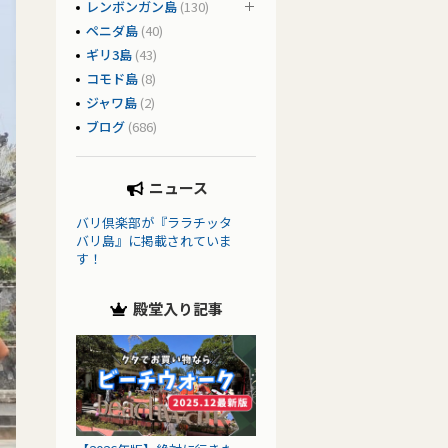
レンボンガン島
(130)
ペニダ島
(40)
ギリ3島
(43)
コモド島
(8)
ジャワ島
(2)
ブログ
(686)
ニュース
バリ倶楽部が『ララチッタ
バリ島』に掲載されていま
す！
殿堂入り記事