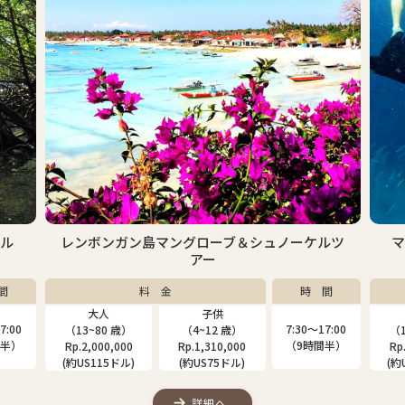
ケル
レンボンガン島マングローブ＆シュノーケルツ
アー
間
料 金
時 間
大人
子供
7:00
7:30〜17:00
（13~80 歳）
（4~12 歳）
（1
間半）
（9時間半）
Rp.2,000,000
Rp.1,310,000
Rp
(約US115ドル)
(約US75ドル)
(約
詳細へ