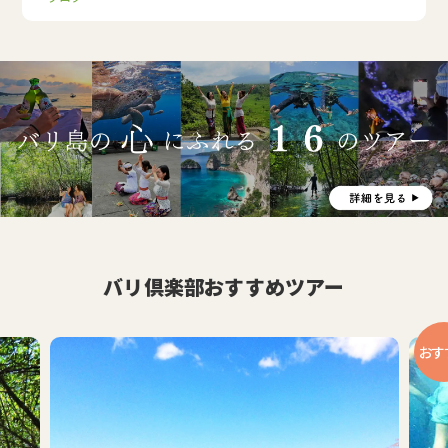
バリ倶楽部おすすめツアー
おす