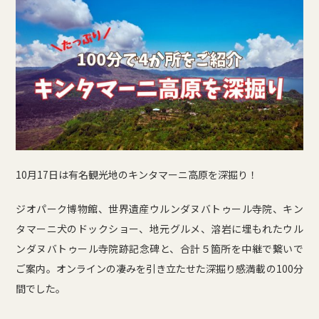
10月17日は有名観光地のキンタマーニ高原を深掘り！
ジオパーク博物館、世界遺産ウルンダヌバトゥール寺院、キン
タマーニ犬のドックショー、地元グルメ、溶岩に埋もれたウル
ンダヌバトゥール寺院跡記念碑と、合計５箇所を中継で繋いで
ご案内。オンラインの凄みを引き立たせた深掘り感満載の100分
間でした。