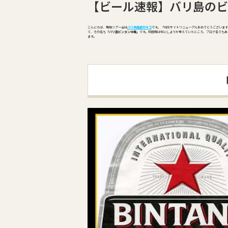
【ビール速報】バリ島のビ
こんにちは、現地ツアー会社
バリ倶楽部のキコ
です。 「WEBサイトリニューアルおめでとうございま
て、その名も
「バリ島ビンタン中毒」
です。初投稿は何にしようか考えていたところ、ブログ名でもあ
ます。