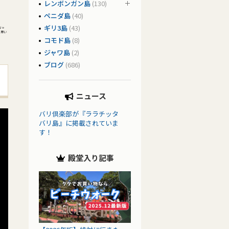
レンボンガン島
(130)
ペニダ島
(40)
ギリ3島
(43)
なっ
と思い
コモド島
(8)
ジャワ島
(2)
ブログ
(686)
ニュース
バリ倶楽部が『ララチッタ
バリ島』に掲載されていま
す！
殿堂入り記事