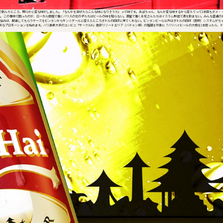
で飲んだところ、明らかに変な味がしました。「なんかを混ぜたらこんな味になりそうだ」って味です。 おばちゃん、なんか変な味するから変えてって2本目もダメ・
。 この事件で困ったのが、ローカル商店で働くバリ人の女の子たちはビールの味を知らない。酒屋で働くお兄さんたちはイスラム教徒で酒を飲まない。みんな普通の
の悩みは、配達してもらうケースをビンタンからサンミゲールに変えたところボトルの回収に来てくれない。ビンタンビール以外はボトルの回収（買取）システムがち
強気なプロモーションを始めます。バリ島最大手のコンビニ「サークルK」南部リゾートエリア（バドゥン県）の店舗を対象に「バリハイビールの大瓶を1本買ったら、