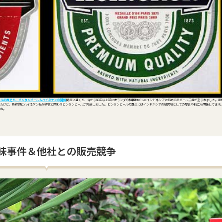
ールの歴史と、ビンタンビール＆ハイネケンの関係
簡単に書くと、今から80年以上前にオランダの植民地だったインドネシアに初めてのビール工場が造られました。最
たけど、最終的にハイネケン社が経営に関わりビンタンビールが完成しました。 ビンタンビールの誕生にはインドネシアの植民地としての歴史や独立も関係してます
すね。
味事件＆他社との販売競争