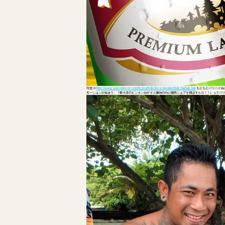
写真 ⇒
http://www.warrenbeer.com/hc/portfolio/beer/product/bali_hai/bali_hai/
もともとバリハイ社
モーションが始まり、「最大手のビンタン社がダメ風味の内に販売シェアを伸ばすんだ！！」ってバリ