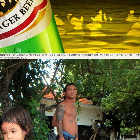
は価格で勝負している印象があり、現在の最安ビール「ドラフトビール」もバリハイ社の物です。「変な味事件」が続く中、各地のレストランでもバリハイビールの激
ハイ社の意気込みを感じました。