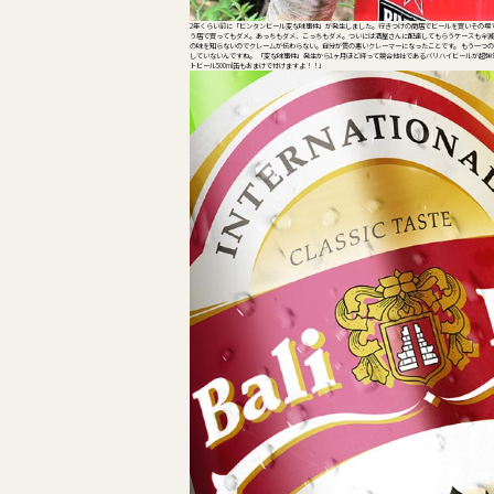
2年くらい前に「ビンタンビール変な味事件」が発生しました。行きつけの商店でビールを買いその場
う店で買ってもダメ。あっちもダメ、こっちもダメ。ついには酒屋さんに配達してもらうケースも全滅
の味を知らないのでクレームが伝わらない。自分が質の悪いクレーマーになったことです。 もう一つ
していないんですね。 「変な味事件」発生から1ヶ月ほど経って競合他社であるバリハイビールが超
トビール500ml缶もおまけで付けますよ！！」