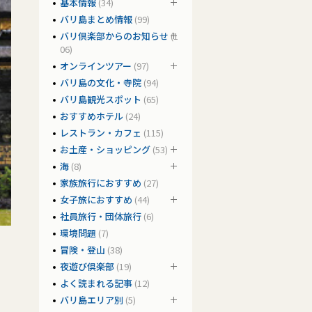
基本情報
(34)
バリ島まとめ情報
(99)
バリ倶楽部からのお知らせ
(1
06)
オンラインツアー
(97)
バリ島の文化・寺院
(94)
バリ島観光スポット
(65)
おすすめホテル
(24)
レストラン・カフェ
(115)
お土産・ショッピング
(53)
海
(8)
家族旅行におすすめ
(27)
女子旅におすすめ
(44)
社員旅行・団体旅行
(6)
環境問題
(7)
冒険・登山
(38)
夜遊び倶楽部
(19)
よく読まれる記事
(12)
バリ島エリア別
(5)