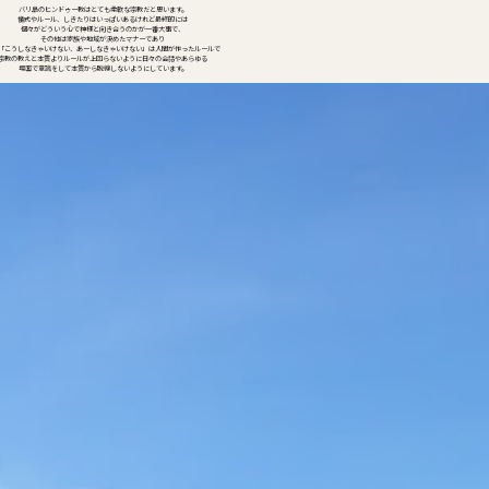
バリ島のヒンドゥー教はとても柔軟な宗教だと思います。
儀式やルール、しきたりはいっぱいあるけれど最終的には
個々がどういう心で神様と向き合うのかが一番大事で、
その他は家族や地域が決めたマナーであり
「こうしなきゃいけない、あーしなきゃいけない」は人間が作ったルールで
宗教の教えと本質よりルールが上回らないように日々の会話やあらゆる
場面で意識をして本質から脱線しないようにしています。