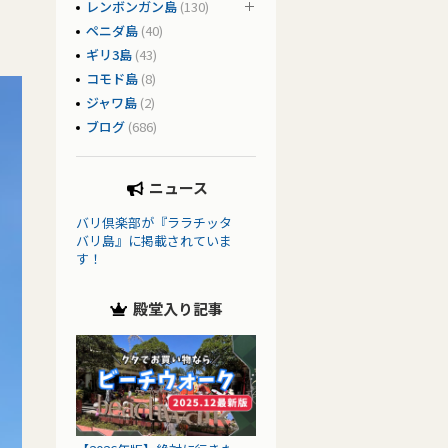
レンボンガン島
(130)
ペニダ島
(40)
ギリ3島
(43)
コモド島
(8)
ジャワ島
(2)
ブログ
(686)
ニュース
バリ倶楽部が『ララチッタ
バリ島』に掲載されていま
す！
殿堂入り記事