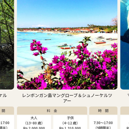
ケル
レンボンガン島マングローブ＆シュノーケルツ
アー
間
料 金
時 間
大人
子供
7:00
7:30〜17:00
（13~80 歳）
（4~12 歳）
（1
間半）
（9時間半）
Rp.2,000,000
Rp.1,310,000
Rp