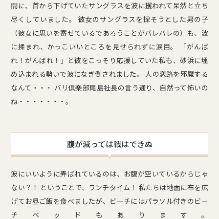
間に、首から下げていたサングラスを波に攫われて呆然と立ち
尽くしていました。 彼女のサングラスを探そうとした男の子
（彼女に思いを寄せているであろうことがバレバレの）も、波
に揉まれ、かっこいいところを見せられずに涙目。 「がんば
れ！がんばれ！」と彼をこっそり応援していた私も、砂浜に埋
め込まれる勢いで波になぎ倒されました。 人の恋路を邪魔する
なんて・・・ バリ倶楽部尾島社長の言う通り、自然って怖いの
ね・・・・・・・。
腹が減っては戦はできぬ
波にいいように弄ばれているのは、お腹が空いているからじゃ
ない？！ ということで、ランチタイム！ 私たちは地面に布を広
げてお昼ご飯を食べましたが、ビーチにはパラソル付きのビー
チベッドもあります。