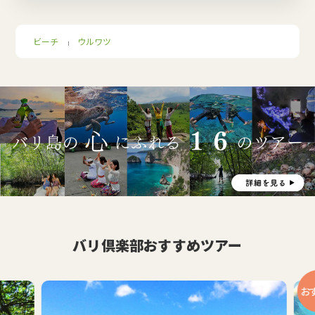
ビーチ
ウルワツ
｜
バリ倶楽部おすすめツアー
おす