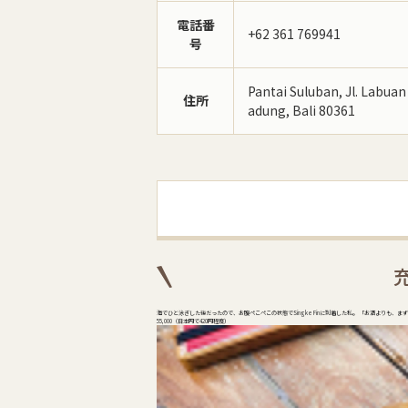
電話番
+62 361 769941
号
Pantai Suluban, Jl. Labuan
住所
adung, Bali 80361
海でひと泳ぎした後だったので、お腹ぺこぺこの状態でSingke Finに到着した私。 「お酒よりも
55,000（日本円で420円程度）