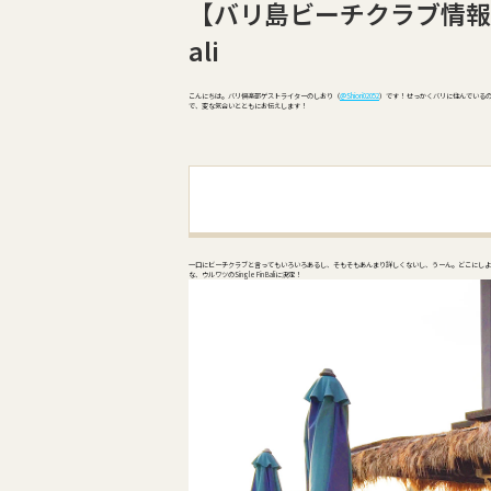
【バリ島ビーチクラブ情報】ウ
ali
こんにちは。バリ倶楽部ゲストライターのしおり（
＠Shiori02052
）です！ せっかくバリに住んでいる
で、変な気合いとともにお伝えします！
一口にビーチクラブと言ってもいろいろあるし、そもそもあんまり詳しくないし、うーん。どこにしよう
な、ウルワツのSingle Fin Baliに決定！