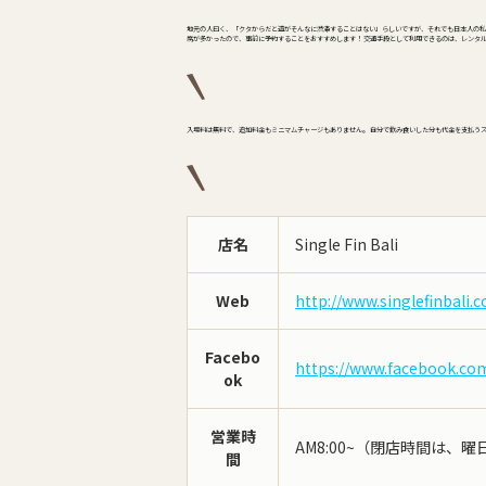
地元の人曰く、「クタからだと道がそんなに渋滞することはない」らしいですが、それでも日本人の私
席が多かったので、事前に予約することをおすすめします！ 交通手段として利用できるのは、レンタルバイ
入場料は無料で、追加料金もミニマムチャージもありません。 自分で飲み食いした分も代金を支払う
店名
Single Fin Bali
Web
http://www.singlefinbali.
Facebo
https://www.facebook.com/
ok
営業時
AM8:00~（閉店時間は、
間