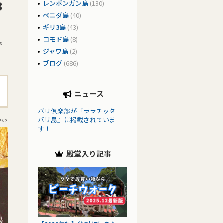
B
レンボンガン島
(130)
ペニダ島
(40)
ギリ3島
(43)
コモド島
(8)
の
ジャワ島
(2)
ブログ
(686)
ニュース
バリ倶楽部が『ララチッタ
バリ島』に掲載されていま
れそう
す！
殿堂入り記事