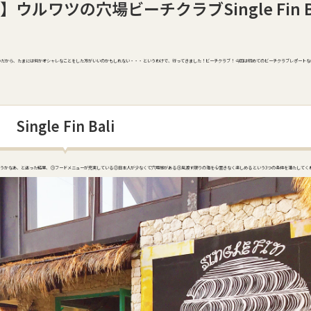
ルワツの穴場ビーチクラブSingle Fin 
のだから、たまには何かオシャレなことをした方がいいのかもしれない・・・ というわけで、行ってきました！ビーチクラブ！ 今回は初めてのビーチクラブレポートな
Single Fin Bali
かなあ、と迷った結果、 ①フードメニューが充実している ②日本人が少なくて穴場感がある ③見渡す限りの海を心置きなく楽しめる という3つの条件を満たしてく