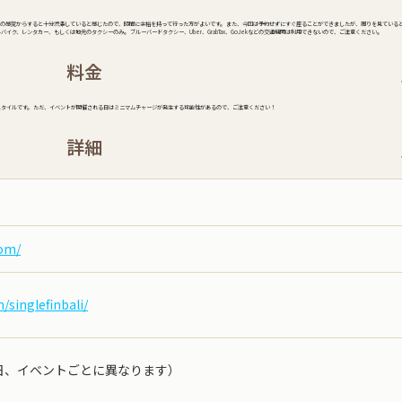
の感覚からすると十分渋滞していると感じたので、時間に余裕を持って行った方がよいです。 また、今回は予約せずにすぐ座ることができましたが、周りを見ている
ク、レンタカー、もしくは地元のタクシーのみ。 ブルーバードタクシー、Uber、GrabTax、GoJekなどの交通機関は利用できないので、ご注意ください。
料金
スタイルです。 ただ、イベントが開催される日はミニマムチャージが発生する可能性があるので、ご注意ください！
詳細
com/
singlefinbali/
曜日、イベントごとに異なります）