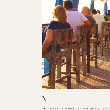
まずはロケーションの紹介から。 Single Fin Baliは、クタ地区から車で30~40分くらいのところにあり