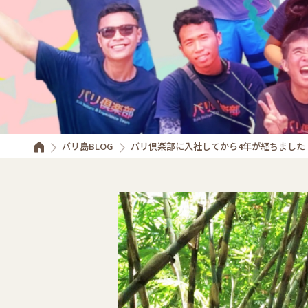
バリ島BLOG
バリ倶楽部に入社してから4年が経ちました