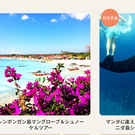
すすめ
マンタに逢える！？レンボンガン島＆ペ
ペニダ島
ニダ島シュノーケリングツアー