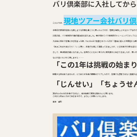
バリ倶楽部に入社してから
現地ツアー会社バリ倶
こんにちは、
半年前の移住記念日にも同じような記事を書こうと思ったんですが、宿題を後回しにするタイプなので
10月25日、バリ倶楽部が9歳の誕生日を迎えました。僕が初めてバリ倶楽部のトレーニングスタッフと
入社後に初めて仕事に行き詰まった時、Facebookで拡散されていたのが「適当に並んだ平仮名か
「あぁこれは大当たりだ！！」と思い、お告げを信じて頑張ってきましたが、いざお告げの4年を迎え
そして、僕は昨日35歳になりました。将来のことを全く考えずに意気揚々と生きてきましたが、思い
なにが言いたいかと申しますと・・・
「この1年は挑戦の始ま
転職する気はありませんが、とりあえずお告げ期間はクリアしたので、仕事でも忍耐ではなく挑戦が必
「じんせい」「ちょうせ
次はFacebookのお告げではなく、自分自身で意識を高めたいと思います。
これから気合い入れて生きますので、よろしくお願いいたします。
喜古 由則