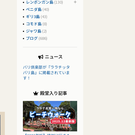
レンボンガン島
(130)
ペニダ島
(40)
ギリ3島
(43)
コモド島
(8)
ジャワ島
(2)
ブログ
(686)
ニュース
バリ倶楽部が『ララチッタ
バリ島』に掲載されていま
す！
殿堂入り記事