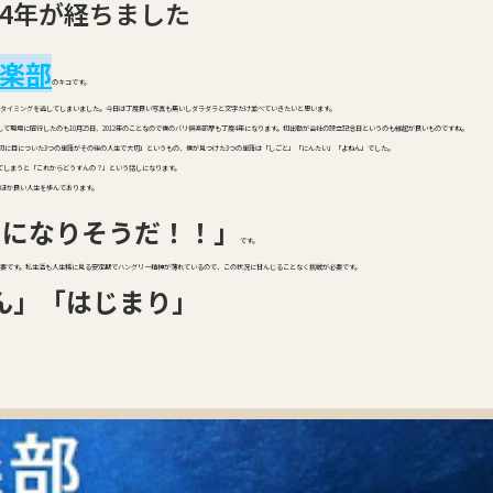
4年が経ちました
楽部
のキコです。
タイミングを逃してしまいました。今日は丁度良い写真も無いしダラダラと文字だけ並べていきたいと思います。
して現場に同行したのも10月25日、2012年のことなので僕のバリ倶楽部歴も丁度4年になります。初出勤が会社の設立記念日というのも縁起が良いものですね。
ら最初に目についた3つの単語がその後の人生で大切」というもの、僕が見つけた3つの単語は「しごと」「にんたい」「よねん」でした。
てしまうと「これからどうすんの？」という話しになります。
のほか良い人生を歩んでおります。
りになりそうだ！！」
です。
要です。私生活も人生稀に見る安定期でハングリー精神が薄れているので、この状況に甘んじることなく挑戦が必要です。
ん」「はじまり」