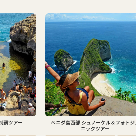
ベスト
セラー
ル＆フォトジェ
レンボンガン島パドルボード＆シュノ
ー
ケルツアー