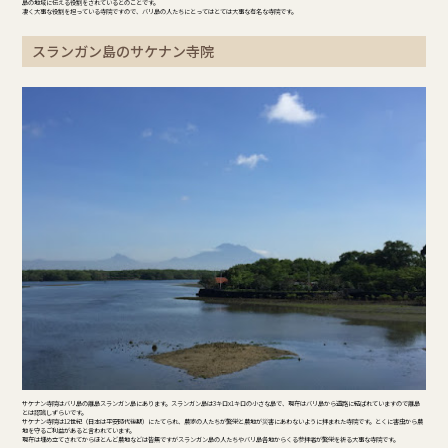
島の地域に伝える役割をされているとのことです。
凄く大事な役割を担っている寺院ですので、バリ島の人たちにとってはとては大事な有名な寺院です。
スランガン島のサケナン寺院
サケナン寺院はバリ島の離島スランガン島にあります。スランガン島は3キロx1キロの小さな島で、現在はバリ島から道路に結ばれていますので離島
とは認識しずらいです。
サケナン寺院は12世紀（日本は平安時代後期）にたてられ、農家の人たちが繁栄と農地が災害にあわないように拝まれた寺院です。とくに害虫から農
地を守るご利益があると言われています。
現在は埋め立てされてからほとんど農地などは皆無ですがスランガン島の人たちやバリ島各地からくる参拝者が繁栄を祈る大事な寺院です。