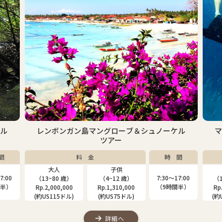
ケル
レンボンガン島マングローブ＆シュノーケル
ツアー
間
料 金
時 間
大人
子供
7:00
7:30〜17:00
（13~80 歳）
（4~12 歳）
（1
間半）
（9時間半）
Rp.2,000,000
Rp.1,310,000
Rp
(約US115ドル)
(約US75ドル)
(約
詳細へ