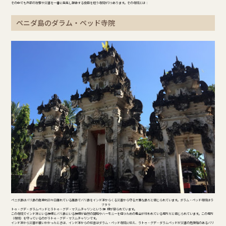
その中でも外部の攻撃や災害を一番に発見し報告する役目を担う寺院が3つあります。その寺院とは：
ペニダ島のダラム・ペッド寺院
ペニダ島はバリ島の南東約20キロ離れている離島でバリ島をインド洋からくる災害から守る大事な島だと信じられています。ダラム・ペッド寺院はラ
ブタラ
トゥ・グデ・ダラムペッドとラトゥ・グデ・マスムチャリンという
神様
が祭られています。
この寺院でインド洋にいる神様とバリ島にいる神様が自然の調和やハーモニーを保つための集会が行われている場所だと信じられています。この場所
（寺院）を守っているのがラトゥ・グデ・マスムチャリンです。
インド洋から災害が襲いかかったときは、インド洋からの伝言はダラム・ペッド寺院に伝え、ラトゥ・グデ・ダラムペッドが災害の危険性のあるバリ