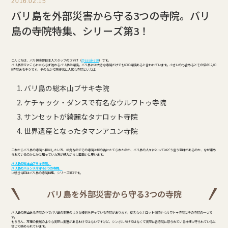
2016.02.15
バリ島を外部災害から守る3つの寺院。バリ
島の寺院特集、シリーズ第3！
こんにちは、バリ倶楽部日本人スタッフのさすけ（
@sasuke80
）です。
バリ島旅行にこられたら必ず訪れるバリ島の寺院。バリ島には大きな寺院だけでも6000寺院あると言われています。小さいのも含めるとその倍の12,00
0寺院あるそうです。 そのなかで旅行者に人気な寺院といえば:
バリ島の総本山ブサキ寺院
ケチャック・ダンスで有名なウルワトゥ寺院
サンセットが綺麗なタナロット寺院
世界遺産となったタマンアユン寺院
これからバリ島の寺院へ観光したい方、折角なのでその寺院は何の為にたてられたのか、バリ島の人々にとってはどう言う意味があるのか、なぜ崇め
られているのかとかは知っていた方が魅力がまし面白いと思います。
バリ島の総本山ブサキ寺院、
バリ島のバランスを守る9つの寺院、
に続き今回はバリ島の寺院特集、シリーズ第3です。
バリ島を外部災害から守る3つの寺院
バリ島の沢山ある寺院の中でバリ島の要塞のような役割を担っている寺院があります。有名なタナロット寺院やウルワトゥ寺院はその寺院の一つで
す。
もちろん、万里の長城のような実際に要塞があるわけではないですけど、シンボルだけではなくて実際に各寺院に祭られている神様に守られていると
信じて崇められています。