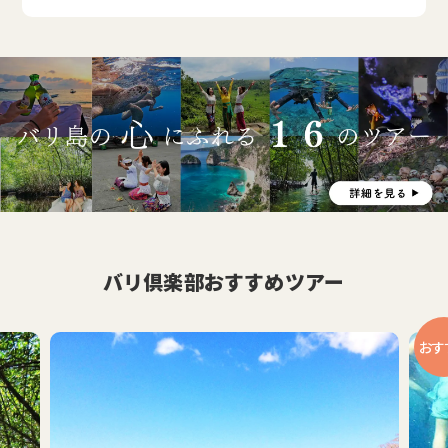
バリ倶楽部おすすめツアー
おす