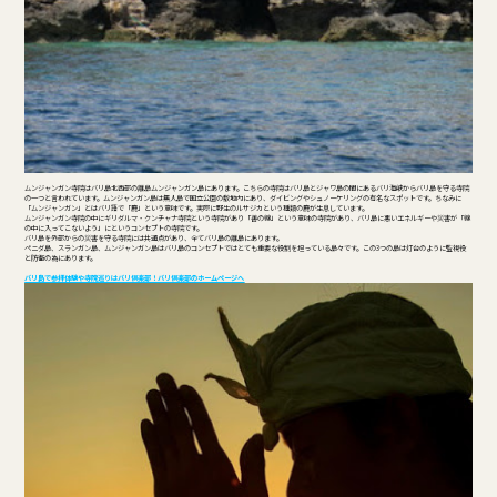
ムンジャンガン寺院はバリ島北西部の離島ムンジャンガン島にあります。こちらの寺院はバリ島とジャワ島の間にあるバリ海峡からバリ島を守る寺院
の一つと言われています。ムンジャンガン島は無人島で国立公園の敷地内にあり、ダイビングやシュノーケリングの有名なスポットです。ちなみに
「ムンジャンガン」とはバリ語で「鹿」という意味です。実際に野生のルサジカという種類の鹿が生息しています。
ムンジャンガン寺院の中にギリダルマ・クンチャナ寺院という寺院があり「善の線」という意味の寺院があり、バリ島に悪いエネルギーや災害が「線
の中に入ってこないよう」にというコンセプトの寺院です。
バリ島を外部からの災害を守る寺院には共通点があり、全てバリ島の離島にあります。
ペニダ島、スランガン島、ムンジャンガン島はバリ島のコンセプトではとても重要な役割を担っている島々です。この3つの島は灯台のように監視役
と防衛の為にあります。
バリ島で参拝体験や寺院巡りはバリ倶楽部！バリ倶楽部のホームページへ