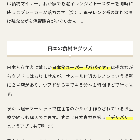
は結構マイナー。我が家でも電子レンジとトースターを同時に
使うとブレーカーが落ちます（笑）。電子レンジ系の調理器具
は残念ながら活躍機会が少ないかも…。
日本の食材やグッズ
日本人在住者に嬉しい
日本食スーパー「パパイヤ」
は残念なが
らウブドにはありませんが、サヌール付近のレノンという場所
に２号店があり、ウブドから車で４５分～１時間ほどで行けま
す。
または週末マーケットで在住者のかたが手作りされているお豆
腐や納豆も購入できます。他には日本食材を扱う
「デリバリ」
というアプリも便利です。