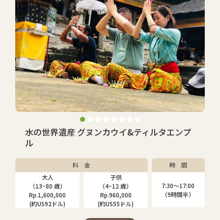
水の世界遺産 グヌンカウイ&ティルタエンプ
ル
料 金
時 間
大人
子供
7:30〜17:00
（13~80 歳）
（4~12 歳）
（9時間半）
Rp.1,600,000
Rp.960,000
(約US92ドル)
(約US55ドル)