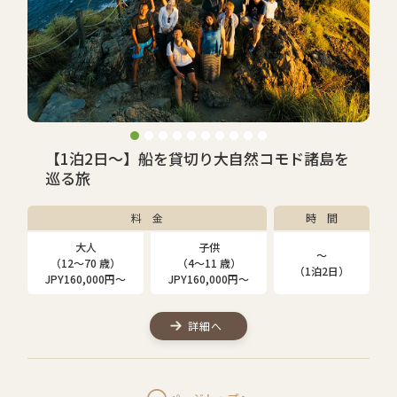
【1泊2日～】船を貸切り大自然コモド諸島を
巡る旅
料 金
時 間
大人
子供
〜
（12～70 歳）
（4～11 歳）
（1泊2日）
JPY160,000円〜
JPY160,000円〜
詳細へ