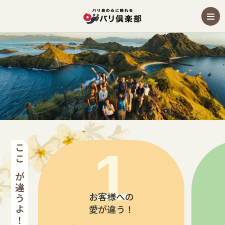
バリ島の世界遺産観光ツアー
ここが違うよ！バリ倶楽部
お客様への
愛が違う！