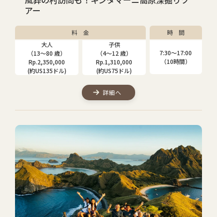
アー
料 金
時 間
大人
子供
7:30〜17:00
（13～80 歳）
（4～12 歳）
（10時間）
Rp.2,350,000
Rp.1,310,000
(約US135ドル)
(約US75ドル)
詳細へ