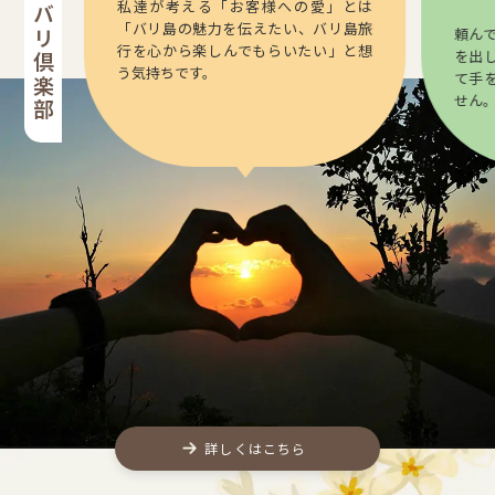
私達が考える「お客様への愛」とは
「バリ島の魅力を伝えたい、バリ島旅
頼ん
行を心から楽しんでもらいたい」と想
を出
う気持ちです。
て手
せん
詳しくはこちら