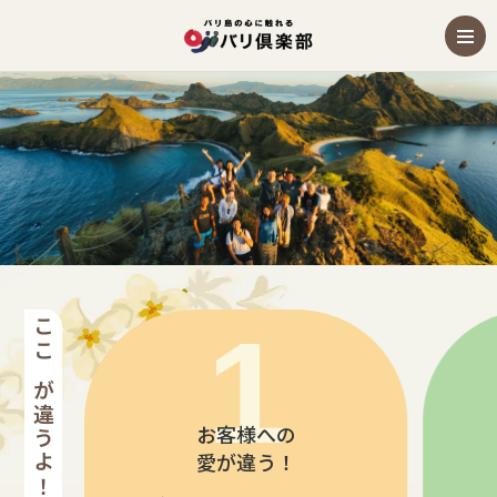
バリ島発トレッキングツアー
ここが違うよ！バリ倶楽部
お客様への
愛が違う！