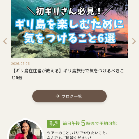
2026.08.06
【ギリ島在住者が教える】ギリ島旅行で気をつけるべきこ
と6選
ブログ一覧
5
前日午後
時まで予約可能
現 地
ツアー
ツアーのこと､バリでやりたいこと､
なんでもご相談ください！