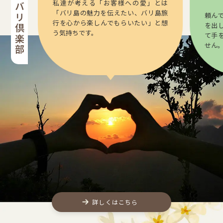
私達が考える「お客様への愛」とは
「バリ島の魅力を伝えたい、バリ島旅
頼ん
行を心から楽しんでもらいたい」と想
を出
う気持ちです。
て手
せん
詳しくはこちら