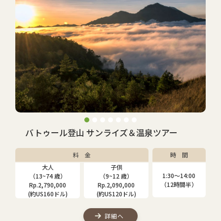
バトゥール登山 サンライズ＆温泉ツアー
料 金
時 間
大人
子供
1:30〜14:00
（13~74 歳）
（9~12 歳）
（12時間半）
Rp.2,790,000
Rp.2,090,000
(約US160ドル)
(約US120ドル)
詳細へ