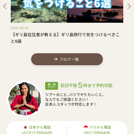
2026.08.06
【ギリ島在住者が教える】ギリ島旅行で気をつけるべきこ
と6選
ブログ一覧
5
前日午後
時まで予約可能
現 地
ツアー
ツアーのこと､バリでやりたいこと､
なんでもご相談ください！
日本人スタッフが対応します！
日本から電話
バリから電話
+628113988488
08113988488