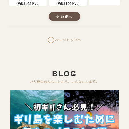
(約US163ドル)
(約US120ドル)
詳細へ
ページトップへ
BLOG
バリ島のあんなことから、こんなことまで。