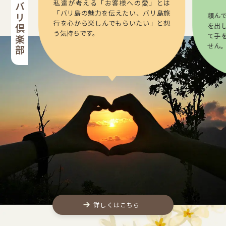
私達が考える「お客様への愛」とは
「バリ島の魅力を伝えたい、バリ島旅
頼ん
行を心から楽しんでもらいたい」と想
を出
う気持ちです。
て手
せん
詳しくはこちら