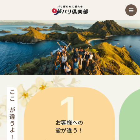
バリ島のお祈り体験ツアー
ここが違うよ！バリ倶楽部
お客様への
愛が違う！