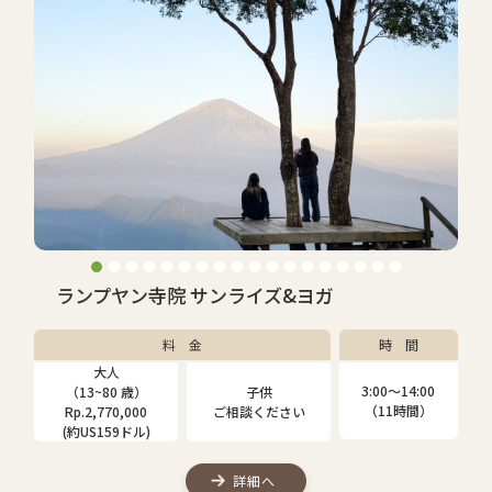
ランプヤン寺院 サンライズ&ヨガ
料 金
時 間
大人
3:00〜14:00
（13~80 歳）
子供
（11時間）
Rp.2,770,000
ご相談ください
(約US159ドル)
詳細へ