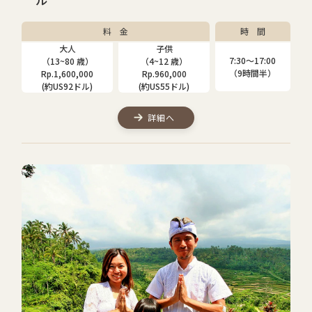
料 金
時 間
大人
子供
7:30〜17:00
（13~80 歳）
（4~12 歳）
（9時間半）
Rp.1,600,000
Rp.960,000
(約US92ドル)
(約US55ドル)
詳細へ