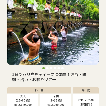
1日でバリ島をディープに体験！沐浴・瞑
想・占い・お参りツアー
料 金
時 間
大人
子供
7:30〜17:00
（13~80 歳）
（9~12 歳）
（9時間半）
Rp.2,840,000
Rp.2,090,000