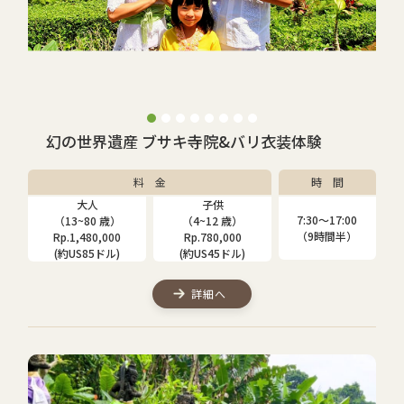
幻の世界遺産 ブサキ寺院&バリ衣装体験
料 金
時 間
大人
子供
7:30〜17:00
（13~80 歳）
（4~12 歳）
（9時間半）
Rp.1,480,000
Rp.780,000
(約US85ドル)
(約US45ドル)
詳細へ