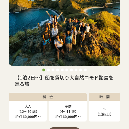
【1泊2日～】船を貸切り大自然コモド諸島を
巡る旅
料 金
時 間
大人
子供
〜
（12～70 歳）
（4～11 歳）
（1泊2日）
JPY160,000円〜
JPY160,000円〜