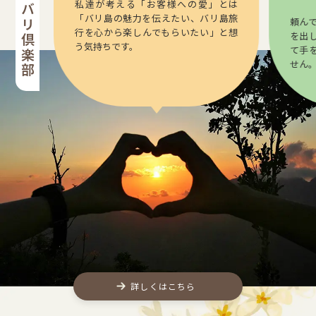
私達が考える「お客様への愛」とは
「バリ島の魅力を伝えたい、バリ島旅
頼ん
行を心から楽しんでもらいたい」と想
を出
う気持ちです。
て手
せん
詳しくはこちら