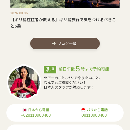
2026.08.06
【ギリ島在住者が教える】ギリ島旅行で気をつけるべきこ
と6選
ブログ一覧
5
前日午後
時まで予約可能
現 地
ツアー
ツアーのこと､バリでやりたいこと､
なんでもご相談ください！
日本人スタッフが対応します！
日本から電話
バリから電話
+628113988488
08113988488