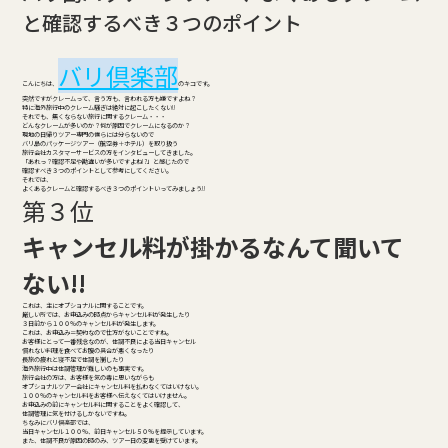
と確認するべき３つのポイント
バリ倶楽部
こんにちは、
のキコです。
突然ですがクレームって、言う方も、言われる方も嫌ですよね？
特に海外旅行中のクレーム騒ぎは絶対に起こしたくない!!
それでも、無くならない旅行に関するクレーム・・・
どんなクレームが多いのか？何が原因でクレームになるのか？
現地の日帰りツアー専門の僕らには分らないので
バリ島のパッケージツアー（航空券＋ホテル）を取り扱う
旅行会社カスタマーサービスの方をインタビューしてきました。
「あれっ？確認不足や勘違いが多いですよね!?」と感じたので
確認すべき３つのポイントとして参考にしてください。
それでは、
よくあるクレームと確認するべき３つのポイントいってみましょう!!
第３位
キャンセル料が掛かるなんて聞いて
ない!!
これは、主にオプショナルに関することです。
厳しい所では、お申込みの時点からキャンセル料が発生したり
３日前から１００％のキャンセル料が発生します。
これは、お申込み＝契約なので仕方がないことですね。
お客様にとって一番残念なのが、体調不良による当日キャンセル
慣れない料理を食べてお腹の具合が悪くなったり
長旅の疲れと寝不足で体調を崩したり
海外旅行中は体調管理が難しいのも事実です。
旅行会社の方は、お客様を気の毒に思いながらも
オプショナルツアー会社にキャンセル料を払わなくてはいけない。
１００％のキャンセル料をお客様へ伝えなくてはいけません。
お申込みの前にキャンセル料に関することをよく確認して、
体調管理に気を付けるしかないですね。
ちなみにバリ倶楽部では、
当日キャンセル１００％、前日キャンセル５０％を提示しています。
また、体調不良が原因の時のみ、ツアー日の変更を受けています。