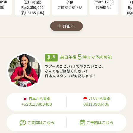
:30
7:30〜17:00
（13~70 歳）
子供
（1
間）
（9時間半）
Rp.2,350,000
ご相談ください
Rp.
(約US135ドル)
(約U
詳細へ
5
前日午後
時まで予約可能
現 地
ツアー
ツアーのこと､バリでやりたいこと､
なんでもご相談ください！
日本人スタッフが対応します！
日本から電話
バリから電話
+628113988488
08113988488
ご質問はこちら
ご予約はこちら