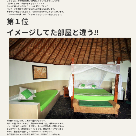
こうなると、お客様に説明して納得してもらうしかないんですが、
「勘違いしやすい書き方をするな!!」と・・・
ちゃんと書いているのにクレームに繋がってしまう
パッケージを販売する旅行会社さんは大変だなと思います。
お客様も一度怒ってしまうと、その後の旅行が楽しめないと思います。
パッケージの特典、他とごっちゃにならないように確認しましょう。
第１位
イメージしてた部屋と違う!!
僕が聞いた話しでは、これが一番多いようです。
実際に部屋が違っていれば、責任問題が明確で話しが簡単なんですが、
イメージと違うとなると、言う方も、言われる方も疲れる話しですね。
どこのホテルも、最高のコンディションで、最高のカメラマンによる
最高の１枚を勝負写真としてプロモーションに使うので、
その写真からイメージを膨らませていくと物凄いことになります。