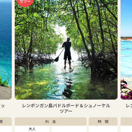
セラー
ッ
レンボンガン島パドルボード＆シュノーケル
レ
ツアー
間
料 金
時 間
大人