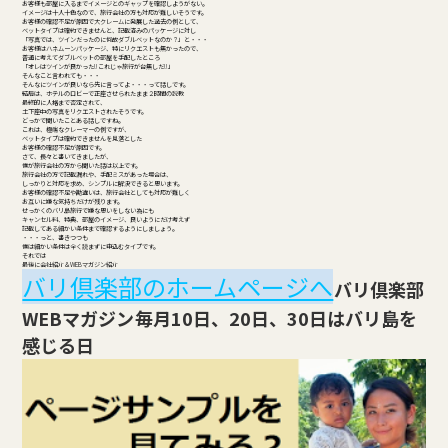
お客様も部屋に入るまでイメージとのギャップを確認しようがない。
イメージは十人十色なので、旅行会社の方も対応が難しいそうです。
お客様の確認不足が原因で大クレームに発展した過去の例として、
ベットタイプは確約できませんと、記載済みのパッケージに対し
「写真では、ツインだったのに何故ダブルベットなのか？」と・・・
お客様はハネムーンパッケージ、特にリクエストも無かったので、
普通に考えてダブルベットの部屋を手配したところ
「オレはツインが良かった!!これじゃ旅行が台無しだ!!」
そんなこと言われても・・・
そんなにツインが良いなら先に言ってよ・・・って話しです。
結局は、ホテルのロビーで正座させられたまま２時間の説教
最終的に人格まで否定されて、
土下座中の写真をリクエストされたそうです。
どっかで聞いたことある話しですね。
これは、極端なクレーマーの例ですが、
ベットタイプは確約できませんを見落とした
お客様の確認不足が原因です。
さて、長々と書いてきましたが、
僕が旅行会社の方から聞いた話は以上です。
旅行会社の方で記載漏れや、手配ミスがあった場合は、
しっかりと対応を求め、シンプルに解決できると思います。
お客様の確認不足や勘違いは、旅行会社としても対応が難しく
お互いに嫌な気持ちだけが残ります。
せっかくのバリ島旅行で嫌な思いをしない為にも
キャンセル料、特典、部屋のイメージ、良いようにだけ考えず
記載してある細かい条件まで確認するようにしましょう。
・・・っと、書きつつも
僕は細かい条件は全く読まずに申込むタイプです。
それでは
最後に会社紹介＆WEBマガジン紹介
バリ倶楽部のホームページへ
バリ倶楽部
WEBマガジン
毎月10日、20日、30日はバリ島を
感じる日