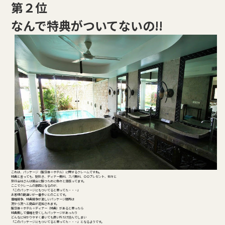
第２位
なんで特典がついてないの!!
これは、パッケージ（航空券＋ホテル）に関するクレームですね。
特典と言っても、割引き、ディナー無料、スパ無料、ＯＯプレゼント、何々と
旅行会社さんは競合に勝つために色々と頑張ってます。
ここでクレームの原因になるのが、
「このパッケージにもついてると思ってた・・・」
お客様の勘違いが一番多いとのことです。
価格競争、特典競争が激しいパッケージ販売は
次から次へと商品が追加されます。
航空券＋ホテル＋ディナー（特典）があると思ったら
特典無しで価格を安くしたパッケージがあったり
どんなに分かりやすく書いても良い所だけ読んでしまい
「このパッケージにもついてると思ってた・・・」となるようです。