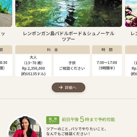
ケル
レンボンガン島マングローブ＆シュノーケルツ
アー
間
料 金
時 間
大人
子供
7:00
7:30〜17:00
（13~80 歳）
（4~12 歳）
（1
間半）
（9時間半）
Rp.2,000,000
Rp.1,310,000
Rp
(約US115ドル)
(約US75ドル)
(約
詳細へ
5
前日午後
時まで予約可能
現 地
ツアー
ツアーのこと､バリでやりたいこと､
なんでもご相談ください！