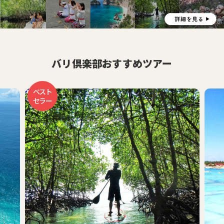
バリ倶楽部おすすめツアー
おす