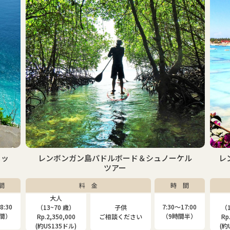
ーケル
レンボンガン島マングローブ＆シュノーケルツ
アー
時 間
料 金
時 間
大人
子供
0〜17:00
7:30〜17:00
（13~80 歳）
（4~12 歳）
時間半）
（9時間半）
Rp.2,000,000
Rp.1,310,000
(約US115ドル)
(約US75ドル)