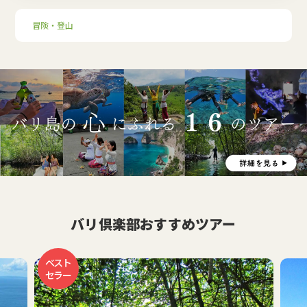
冒険・登山
バリ倶楽部おすすめツアー
お