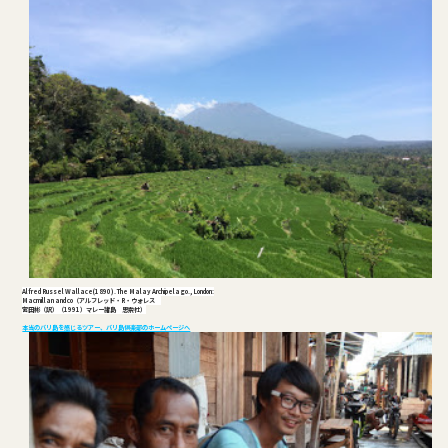
Alfred Russel Wallace(1890). The Malay Archipelago., London:
Macmillan and co（アルフレッド・R・ウォレス
宮田彬（訳）（1991）マレー諸島 思索社）
本当のバリ島を感じるツアー、バリ島倶楽部のホームページへ