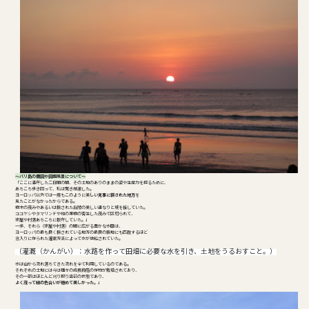
～バリ島の棚田や田園風景について～
「ここに滞在した二日間の間、その土地のありのままの姿や生産力を探るために、
あちこち歩き回って、私は驚き感激した。
ヨーロッパ以外では一度もこのように美
しい見事に耕された地方
を
見たことがなかったからである。
樹木の茂みやあるいは耕された丘陵の美しい連なりと境を接していた。
ココヤシやタマリンドや他の果樹の密生した茂みで区切られて、
家屋や村落あちこちに散在していた。」
一歩、それら（家屋や村落）の間に広がる豊かな水田は、
ヨーロッパの最も良く耕されている地方の最良の耕地にも匹敵するほど
念入りに作られた灌漑方法によって水が供給されていた。
（灌漑（かんがい）：
水路を作って田畑に必要な水を引き、土地をうるおすこと。）
水は山から流れ落ちてきた流れを全て利用しているのである。
それぞれの土地には今は種々の成長段階の作物が栽培されており、
その一部はほとんど刈り取り直前の状態であり、
よく茂って緑の色合いが極めて美しかった
。」