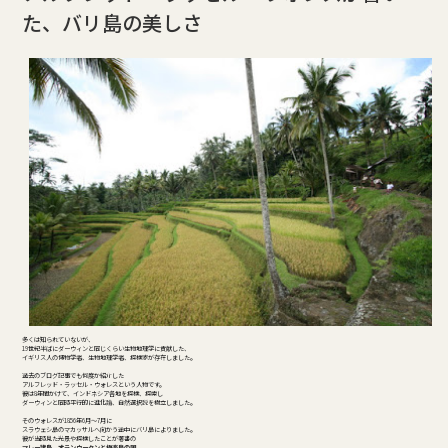
た、バリ島の美しさ
多くは知られていないが、
19世紀半ばにダーウィンと同じくらい生物地理学に貢献した、
イギリス人の博物学者、生物地理学者、探検家が存在しました。
過去のブログ記事でも何度か紹介した
アルフレッド・ラッセル・ウォレスという人物です。
彼は8年間かけて、インドネシア各地を探検、探索し
ダーウィンと同時平行的に進化論、自然選択説を樹立しました。
そのウォレスが1856年6月～7月に
スラウェシ島のマカッサルへ向かう途中にバリ島によりました。
彼が当時見た光景や探検したことが著書の
マレー諸島、オランウータンと極楽鳥の国