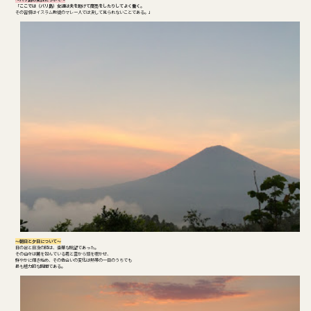
「
ここでは（バリ島）女達は夫を助けて商売をしたりしてよく働く
。
その習慣はイスラム教徒のマレー人では決して見られないことである。」
～朝日と夕日について～
日の出と日没の時は、豪華な眺望であった。
その山々は麓を包んでいる霧と雲から頭を覗かせ、
鮮やかに輝き始め、その色合いの変化は熱帯の一日のうちでも
最も魅力的な瞬間である。