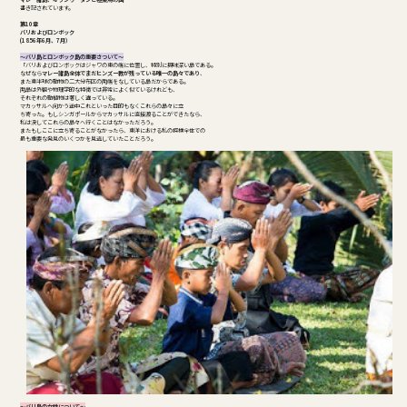
書き記されています。
第10章
バリおよびロンボック
(1856年6月、7月）
～バリ島とロンボック島の重要さついて～
「バリおよびロンボックはジャワの東の端に位置し、特別に興味深い島である。
なぜなら
マレー諸島全体でまだヒンズー教が残っている唯一の島々であり
、
また東半球の動物の二大分布区の両端をなしている島だからである。
両島は外観や物理学的な特徴では非常によく似ているけれども、
それぞれの動植物は著しく違っている。
マカッサルへ向かう途中これといった目的もなくこれらの島々に立
ち寄った。もしシンガポールからマカッサルに直接渡ることができたなら、
私は決してこれらの島々へ行くことはなかっただろう。
またもしここに立ち寄ることがなかったら、東洋における私の探検全体での
最も重要な発見のいくつかを見逃していたことだろう。
～バリ島の女性について～