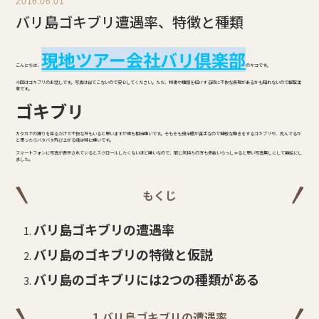
2016.06.01
バリ島ゴキブリ遭遇率、特徴と種類
現地ツアー会社バリ倶楽部
こんにちは、
のキコです。
今回はゴキブリのお話しです。写真は出てこないので安心してください。ただ、特徴や種類を紹介する時に不快な表現があるかも知れないので観覧注
意です。
ゴキブリ
カタカナの綴りを見るだけで不快な方もいると思いますが僕も相当嫌いです。そもそも虫全般が苦手なので機敏な動きをするゴキブリや、死んでるか
と思ったらバタバタ飛び上がる蛾は特に嫌いです。
スマートフォンに写真が表示されているとスクロールしたくないほど嫌いなので、同じ気持ちの方も多数いらっしゃると思い写真無しにして挿絵にし
ました。
もくじ
バリ島ゴキブリの遭遇率
バリ島のゴキブリの特徴と仮説
バリ島のゴキブリには2つの種類がある
1 バリ島ゴキブリの遭遇率