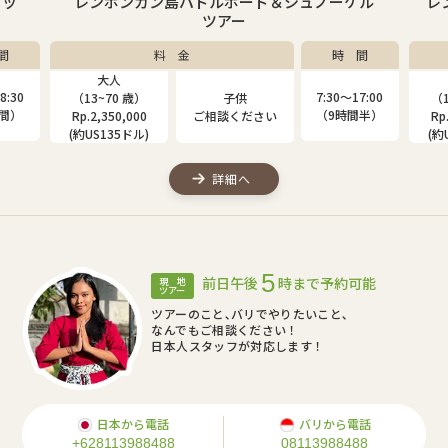
ケル
レンボンガン島マングローブ＆シュノーケルツ
アー
間
料 金
時 間
大人
子供
7:00
7:30〜17:00
（13~80 歳）
（4~12 歳）
（1
間半）
（9時間半）
Rp.2,000,000
Rp.1,310,000
Rp
(約US115ドル)
(約US75ドル)
(約
詳細へ
5
前日午後
時まで予約可能
現 地
ツアー
ツアーのこと､バリでやりたいこと､
なんでもご相談ください！
日本人スタッフが対応します！
日本から電話
バリから電話
+628113988488
08113988488