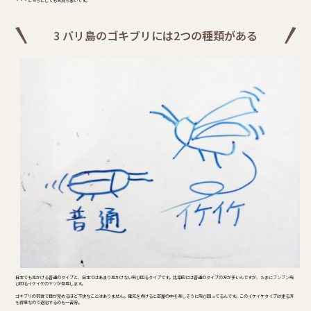
・・・どっちにしても気持ち悪いです。
3 バリ島のゴキブリには2つの種類がある
日本でも見かける普通のタイプと、日本ではあまり見かけない飛び回るタイプです。比率的には普通のタイプの方が多いんですが、たまにブンブン飛
び回るイケイケのヤツが登場します。
ゴキブリの羽音で目が覚めるほど不快なことはありません。電気を点けると部屋の中を楽しそうに飛び回ってるんです。このイケイケタイプは走る方
も得意なので退治するのも一苦労。