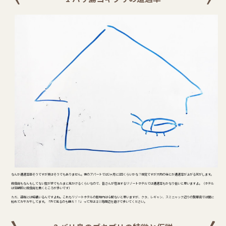
なんか遭遇率高そうですが実はそうでもありません。僕のアパートでは2ヶ月に1回くらいかな？感覚ですが大雨の後とか遭遇率が上がる気がします。
殺虫剤もなんもしてない我が家でもたまに見かけるくらいなので、皆さんが宿泊するリゾートホテルでは遭遇率もかなり低いと思いますよ。（ホテル
は定期的に殺虫剤を撒くところが多いです）
ただ、道端には結構いるんですよね。これもリゾートホテルの敷地内は心配ないと思いますが、クタ、レギャン、スミニャック辺りの繁華街では闇に
紛れてカサカサしてます。「外で見るのも嫌だ！！」って方はゴミ箱周辺を避けて歩いてください。