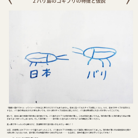
2 バリ島のゴキブリの特徴と仮説
「南国＝虫がでかい」ってイメージがあると思うけどそうでもありません。日本と比べてもXLサイズは同じくらい。ただ、日本でMサイズが主流だと
すると、バリ島の場合はLかXLが最も多いです。だから最大サイズは日本と同じだけど、バリ島は基本的に大きいのが多いってことです。
続いて、日本と違う特徴が羽の色と足の長さです。バリ島のゴキブリは羽の色が薄い。これは気持ち悪いですよ。羽の色が薄いと羽の重なり具合や動
きまでよく分かってしまいます。そして足が長い・・・背が高いと言えばいいのかな？上の挿絵をご覧ください。
真っ黒で平べったいのも嫌だけど、茶透明の羽で背が高いのもすげぇー嫌だ！！
以前、お客様とゴキブリトークで盛り上がったところ、バリ島ゴキブリの特徴について面白い仮説を立ててました。羽の色が薄いのは直射日光を受け
た時に熱くならないため、背が高いのは地面の熱から体を守るため・・・なるほど、日中の暑さから身を守ってるんですね！！