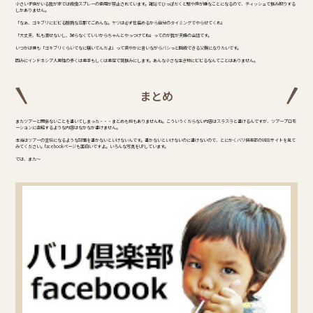
小さい子供がいる我が家では殺虫スプレーの使用が禁止されています。雑誌でひっぱだくと壁や床が嫌なことになるので、ティッシュで掴み取りする
しかありません。
「なぁ、ゴキブリにビビる臆病な旦那でごめんな。ヤツは必ず仕留めるから自分のタイミングでやらせてくれ」
「大丈夫、私も潰せないし、謝らなくていいからちゃんとやっつけてね」ってのが我が夫婦の会話です。
いつかは僕も「ゴキブリくらいでなに騒いでんだよ」って爽やかに言いながらバシっと瞬殺できる父親になりたいです。
因みにインドネシア人男性の多くは素手もしくは素足で鷲掴みにします。あんな小さな生き物にビビるなんてことはありません。
まとめ
またツアーと関係ないことを書いてしまった・・・まとめも何もありませんね。こういうくだらない内容はスラスラと書けるんですが、ツアープロモ
ーションに直結するような内容はなかなか書けません。
本当はツアーの宣伝になるような記事を書かないといけないんです。書かないといけないのに書けないので、とにかくバリ倶楽部のWEBサイトを見て
みてください。facebookページも面白いですよ。いろんな写真をUPしています。
では、また～