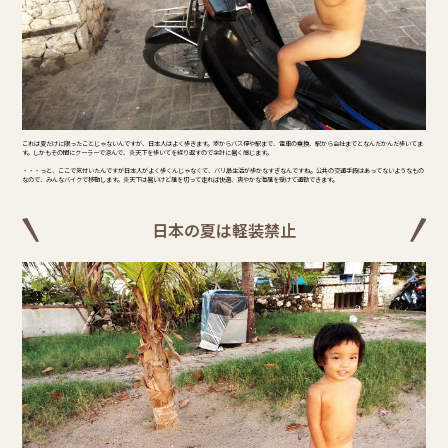
これは夏だけに限ったことじゃないんですが、日本人はよく歩きます。家からバス停や駅まで、電車の乗換、駅から会社までとなんだかんだ歩いてま
す。しかもその間にクーラーで涼んで、炎天下を歩いてを繰り返すので余計に暑く感じます。
・・・っと、ここで気付いたんですが日本人がよく歩くんじゃなくて、バリ島生活が歩かなすぎなんですね。公共の交通手段はあってないようなもの
なので、みんなバイクで移動します。炎天下は暑いけど風を切って走れば快適、爽やかな海風を受けて通勤できます。
日本の夏は軽装禁止