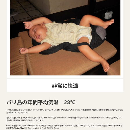
非常に快適
バリ島の年間平均気温 28℃
いつも気温のことなんて気にしてないんですが、調べてみたら年間の平均気温28℃だそうです。でも風の強さや日差しの強さが体感に影響するので気
温は参考にしかなりません。
そして日差しの強さは乾季（4～10月）に比べ、雨季（11～3月）の方が強い、バリ島は南半球なので日本とは季節が反対です。だから8月は涼しくて
当り前、夜は長袖を着るくらい涼しくなります。
因みに一番暑く感じるのは季節の変わり目の3月頃と11月頃、それでも日本の夏みたいな暑さは感じません。なんでなのか？湿度の違い？それもある
けど普段の生活に理由があるんじゃないかな？ってことで続きます。