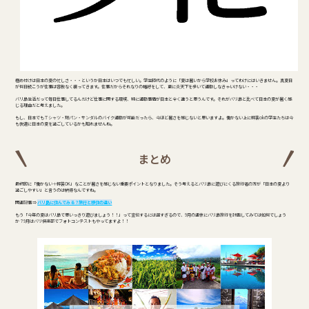
極め付けは日本の夏の忙しさ・・・というか日本はいつでも忙しい。学生時代のように「夏は暑いから学校お休み」ってわけにはいきません。真夏日
が何日続こうが仕事は容赦なく襲ってきます。仕事だからそれなりの格好をして、更に炎天下を歩いて通勤しなきゃいけない・・・
バリ島生活だって毎日仕事してるんだけど仕事に関する環境、特に通勤事情が日本と全く違うと思うんです。それがバリ島と比べて日本の夏が暑く感
じる理由だと考えました。
もし、日本でもＴシャツ・短パン・サンダルのバイク通勤が可能だったら、今ほど暑さを感じないと思いますよ。働かない上に軽装okの学生たちは今
も快適に日本の夏を過ごしているかも知れませんね。
まとめ
最終的に「働かない＋軽装OK」なことが暑さを感じない重要ポイントとなりました。そう考えるとバリ島に遊びにくる旅行者の方が「日本の夏より
過ごしやすい」と言うのは納得なんですね。
関連記事 ⇒
バリ島に住んでみる？旅行と移住の違い
もう「今年の夏はバリ島で思いっきり遊びましょう！！」って宣伝するには遅すぎるので、9月の連休にバリ島旅行を計画してみては如何でしょう
か？9月はバリ倶楽部でフォトコンテストもやってますよ！！