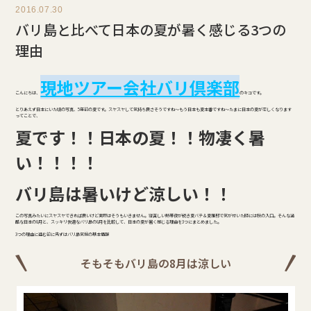
2016.07.30
バリ島と比べて日本の夏が暑く感じる3つの
理由
現地ツアー会社バリ倶楽部
こんにちは、
のキコです。
とりあえず日本にいた頃の写真、5年前の夏です。スヤスヤして気持ち良さそうですね～もう日本も夏本番ですね～たまに日本の夏が恋しくなります
ってことで、
夏です！！日本の夏！！物凄く暑
い！！！！
バリ島は暑いけど涼しい！！
この写真みたいにスヤスヤできれば良いけど実際はそうもいきません。寝苦しい熱帯夜が続き夏バテ＆夏風邪で気が付いた時には秋の入口。そんな過
酷な日本の8月と、スッキリ快適なバリ島の8月を比較して、日本の夏が暑く感じる理由を3つにまとめました。
3つの理由に進む前に先ずはバリ島気候の基本情報
そもそもバリ島の8月は涼しい