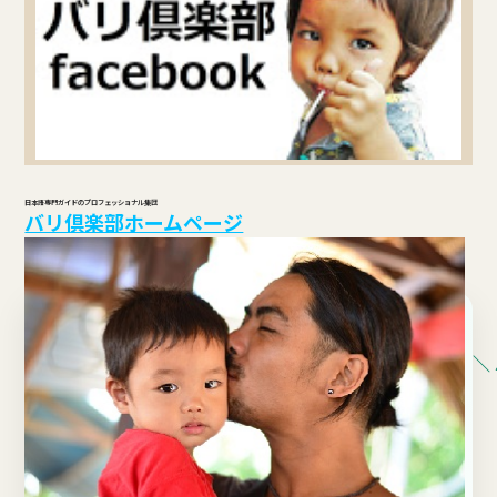
日本語専門ガイドのプロフェッショナル集団
バリ倶楽部ホームページ
＼