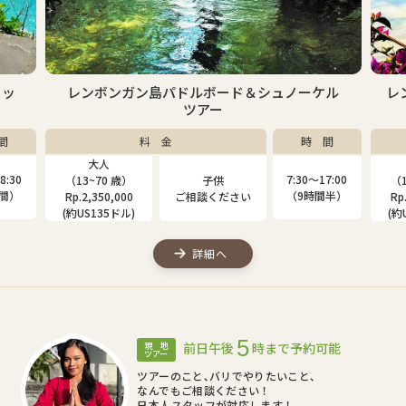
ケル
レンボンガン島マングローブ＆シュノーケルツ
アー
間
料 金
時 間
大人
子供
7:00
7:30〜17:00
（13~80 歳）
（4~12 歳）
（1
間半）
（9時間半）
Rp.2,000,000
Rp.1,310,000
Rp
(約US115ドル)
(約US75ドル)
(約
詳細へ
5
前日午後
時まで予約可能
現 地
ツアー
ツアーのこと､バリでやりたいこと､
なんでもご相談ください！
日本人スタッフが対応します！