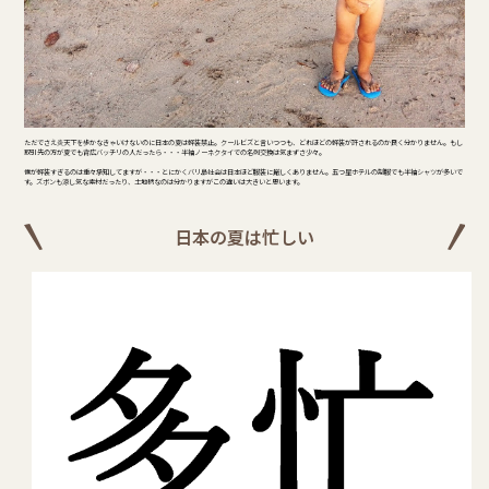
ただでさえ炎天下を歩かなきゃいけないのに日本の夏は軽装禁止。クールビズと言いつつも、どれほどの軽装が許されるのか良く分かりません。もし
取引先の方が夏でも背広バッチリの人だったら・・・半袖ノーネクタイでの名刺交換は気まずさ少々。
僕が軽装すぎるのは重々承知してますが・・・とにかくバリ島社会は日本ほど服装に厳しくありません。五つ星ホテルの制服でも半袖シャツが多いで
す。ズボンも涼し気な素材だったり、土地柄なのは分かりますがこの違いは大きいと思います。
日本の夏は忙しい