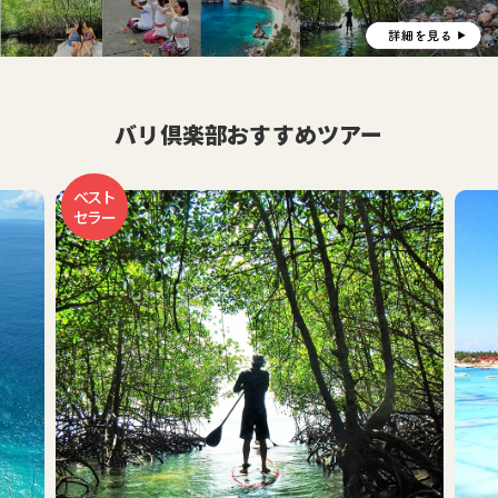
バリ倶楽部おすすめツアー
おす