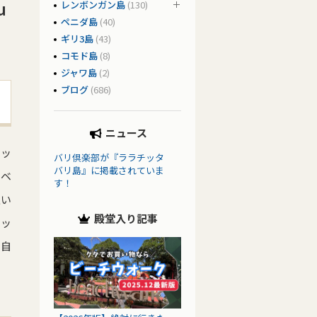
u
レンボンガン島
(130)
ペニダ島
(40)
ギリ3島
(43)
コモド島
(8)
ジャワ島
(2)
ブログ
(686)
ニュース
ニッ
バリ倶楽部が『ララチッタ
バリ島』に掲載されていま
にベ
す！
良い
殿堂入り記事
ニッ
た自