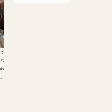
いで
？バ
ls
。