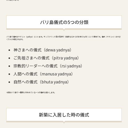
バリ島儀式の5つの分類
バリ島で儀式はヤドニャ（yadnya）といいます。サンスクリット語が語源で【純粋な心からのお供えもの】という意味です。儀式（ヤドニャ）は大き
く5つに分類されます。
神さまへの儀式（dewa yadnya）
ご先祖さまへの儀式（pitra yadnya）
宗教的リーダーへの儀式（rsi yadnya）
人間への儀式（manusa yadnya）
自然への儀式（bhuta yadnya）
今回はバリ島で一般的に行われている一つの儀式を紹介します。
新築に入居した時の儀式