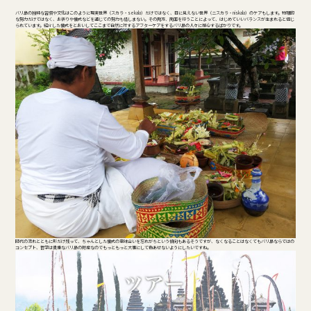
バリ島の独特な習慣や文化はこのように現実世界（スカラ・sekala）だけではなく、目に見えない世界（ニスカラ・niskala）のケアもします。物理的
な努力だけではなく、お祈りや儀式などを通じての努力も惜しまない。その両方、両面を行うことによって、はじめていいバランスが生まれると信じ
られています。紹介した儀式をとおいしてここまで自然に対するアフターケアをするバリ島の人々に感心するばかりです。
時代の流れとともに形だけ残って、ちゃんとした儀式の意味合いを忘れがちという傾向もあるそうですが、なくなることはなくてもバリ島ならではの
コンセプト、哲学は貴重なバリ島の財産なのでもっともっと大事にして色あせないようにしたいですね。