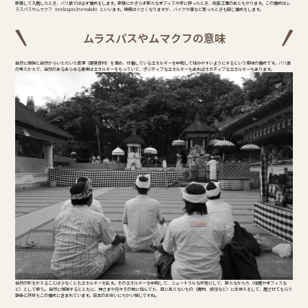
新築して入居したとき、バリ島では必ず儀式をします。新築にかぎらず新たなオフィスや家に移ったとき、改装工事のあともやります。この儀式はム
ラスパスやムマクフ（melaspas/memakuh）といいます。規模は小さくなりますが、バイクや車など買ったときも同じ儀式をします。
ムラスパスやムマクフの意味
自然に感謝と自然からいただいた資源（建築資材）を清め、付着しているエネルギーを中和して住みやすいようにするという意味の儀式です。バリ島
の考えかたで、自然のあるあらゆる要素はエネルギーをもっていて、ポジティブなエネルギーもあればネガティブなエネルギーもあります。
自然の形をかえることは少なくともエネルギーを乱す。そのエネルギーを中和して、ニュートラルな状態にして、新たなかたち（住居やオフィスな
ど）として使う。 自然に感謝するとともに、神さまや元々その地に住んでた、目に見えないもの（魔物、妖怪など）にお供えをして、居させてもらう
報告と許可もこの儀式に含まれています。日本のお祓いにちかい感じですね。