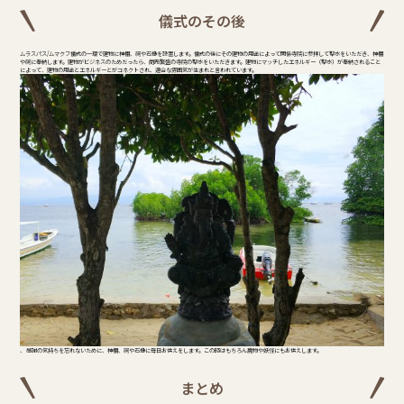
儀式のその後
ムラスパス/ムマクフ儀式の一環で建物に神棚、祠や石像を設置します。儀式の後にその建物の用途によって関係寺院に参拝して聖水をいただき、神棚
や祠に奉納します。建物がビジネスのためだったら、商売繁盛の寺院の聖水をいただきます。建物にマッチしたエネルギー（聖水）が奉納されること
によって、建物の用途とエネルギーとがコネクトされ、適合な雰囲気が生まれと言われています。
、 感謝の気持ちを忘れないために、神棚、祠や石像に毎日お供えをします。この時はもちろん魔物や妖怪にもお供えします。
まとめ