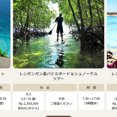
パドルボード＆シュノーケル
レンボンガン島マングローブ
ツアー
アー
金
時 間
料 金
大人
子供
7:30〜17:00
子供
（13~80 歳）
（4~12 歳）
（9時間半）
ご相談ください
Rp.2,000,000
Rp.1,310,000
(約US115ドル)
(約US75ドル)