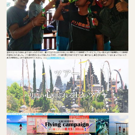
宣伝するつもりはあんまりなかったのですが、書いてるうちにおすすめしたい場所とバリ倶楽部ツアーがどうしても一致するので結果的にバリ倶楽部
の宣伝になりました。 バリ島が好きになって住んだんですが、バリ島の良さがありすぎてうまく書けないし書ききれません！←まとまってない とり
あえず最後もしっかり宣伝させてください。 ↓↓
バリ倶楽部WEBサイト
【フライングキャンペーン】先着２組様限定！ギリ島宿泊シュノーケリング with タートル！！