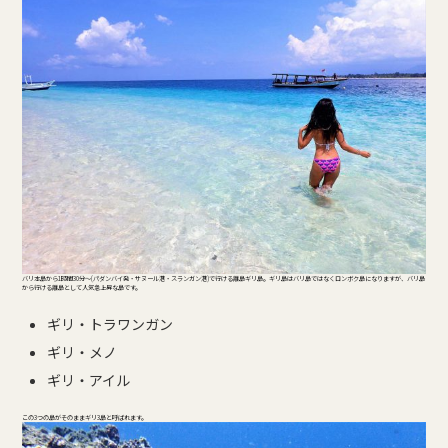
バリ本島から1時間30分～(パダンバイ発・サヌール港・スランガン港)で行ける離島ギリ島。ギリ島はバリ島ではなくロンボク島になりますが、バリ島
から行ける離島として人気急上昇な島です。
ギリ・トラワンガン
ギリ・メノ
ギリ・アイル
この3つの島がそのままギリ3島と呼ばれます。