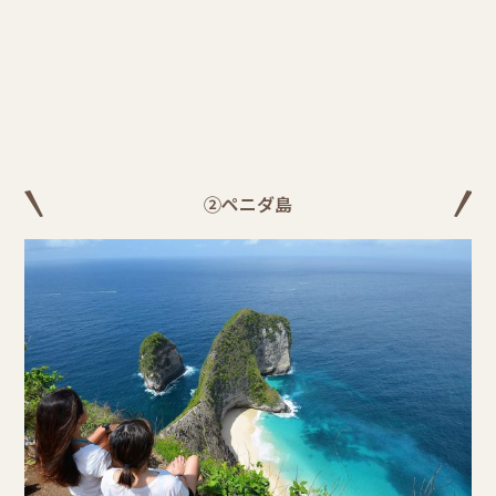
②ペニダ島