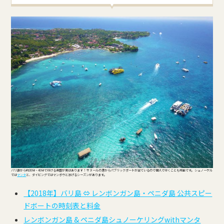
バリ島から約30分・40分で行ける楽園が実はあります！ サヌールの港からパブリックボートが出ているので個人で行くことも可能です。 シュノーケル
では
マンタ
と、ダイビングではマンボウと泳げるシーズンがあります。
【2018年】バリ島 ⇔ レンボンガン島・ペニダ島 公共スピー
ドボートの時刻表と料金
レンボンガン島 & ペニダ島シュノーケリングwithマンタ