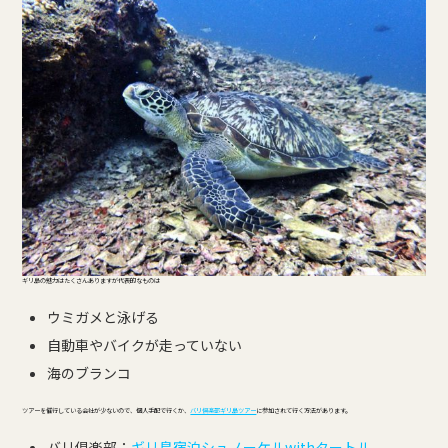
ギリ島の魅力はたくさんありますが代表的なものは
ウミガメと泳げる
自動車やバイクが走っていない
海のブランコ
ツアーを催行している会社が少ないので、個人手配で行くか、
バリ倶楽部ギリ島ツアー
に参加されて行く方法があります。
バリ倶楽部：
ギリ島宿泊シュノーケルwithタートル