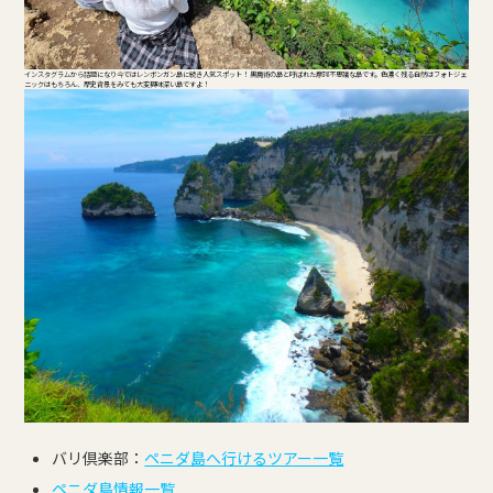
インスタグラムから話題になり今ではレンボンガン島に続き人気スポット！ 黒魔術の島と呼ばれた摩訶不思議な島です。色濃く残る自然はフォトジェ
ニックはもちろん、歴史背景をみても大変興味深い島ですよ！
バリ倶楽部：
ペニダ島へ行けるツアー一覧
ペニダ島情報一覧