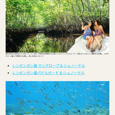
島の3分の1を占めるマングローブ。マングローブ林の中を探検すると正にリアルジャングルクルーズ！小舟にのってゆっくり観察するも良し、SUPや
カヌーに乗って探検するも良し。楽しみ方はいろいろ！
レンボンガン島 マングローブ & シュノーケル
レンボンガン島パドルボード & シュノーケル