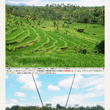
大定番のライステラス！とても青々としてまるで絵画のようです。 代表的なライステラスの場所はジャティルイとテガララン！ ジャティルイはバリ島
で最も美しいと言われているライステラスで、文化的景観と水田管理の良好さを評価され
世界遺産
になっています。 テガラランはウブド近郊なのでア
クセスしやすく、休憩できる眺めの良いカフェやレストランも多々あります。