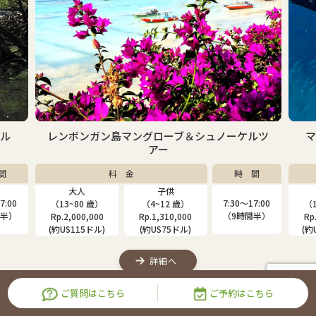
ブ＆シュノーケルツ
マンタに逢える！？レンボンガン島＆ペ
島シュノーケリングツアー
時 間
料 金
時
大人
子供
7:30〜17:00
7:30〜
）
（13~80 歳）
（9~12 歳）
（9時間半）
（9時
00
Rp.3,220,000
Rp.2,520,000
ル)
(約US185ドル)
(約US145ドル)
詳細へ
ご質問はこちら
ご予約はこちら