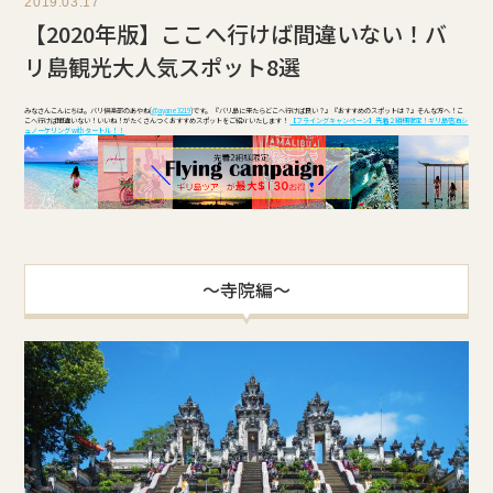
2019.03.17
【2020年版】ここへ行けば間違いない！バ
リ島観光大人気スポット8選
みなさんこんにちは。バリ倶楽部のあやね(
@ayane3219
)です。 『バリ島に来たらどこへ行けば良い？』『おすすめのスポットは？』そんな方へ！こ
こへ行けば間違いない！いいね！がたくさんつくおすすめスポットをご紹介いたします！
【フライングキャンペーン】先着２組様限定！ギリ島宿泊シ
ュノーケリング with タートル！！
～寺院編～