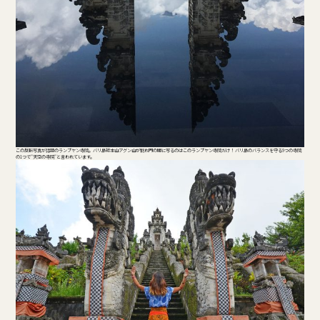
この反転写真が話題のランプヤン寺院。バリ島総本山アグン山が割れ門の間に写るのはこのランプヤン寺院だけ！ バリ島のバランスを守る9つの寺院
の1つで"天空の寺院"と言われています。