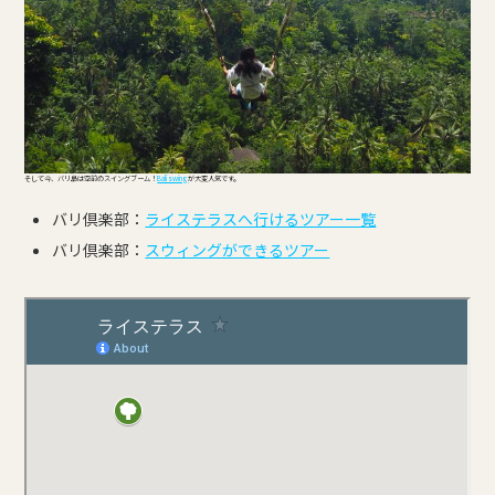
そして今、バリ島は空前のスイングブーム！
Bali swing
が大変人気です。
バリ倶楽部：
ライステラスへ行けるツアー一覧
バリ倶楽部：
スウィングができるツアー