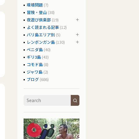
環境問題
(7)
冒険・登山
(38)
夜遊び倶楽部
(19)
よく読まれる記事
(12)
バリ島エリア別
(5)
レンボンガン島
(130)
ペニダ島
(40)
ギリ3島
(43)
コモド島
(8)
ジャワ島
(2)
ブログ
(686)