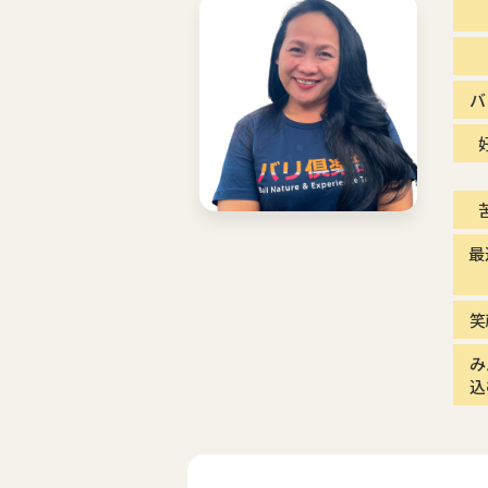
バ
最
笑
み
込