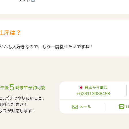
土産は？
うかんも大好きなので、もう一度食べたいですね！
5
午後
時まで予約可能
日本から電話
+628113988488
と､バリでやりたいこと､
相談ください！
メール
L
ッフが対応します！