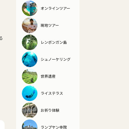
オンラインツアー
現地ツアー
る
レンボンガン島
シュノーケリング
世界遺産
ライステラス
お祈り体験
ランプヤン寺院