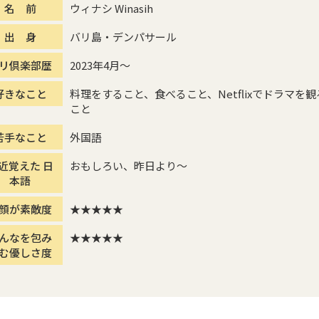
名 前
ウィナシ Winasih
出 身
バリ島・デンパサール
リ倶楽部歴
2023年4月～
好きなこと
料理をすること、食べること、Netflixでドラマを観
こと
苦手なこと
外国語
近覚えた 日
おもしろい、昨日より〜
本語
顔が素敵度
★★★★★
んなを包み
★★★★★
む優しさ度