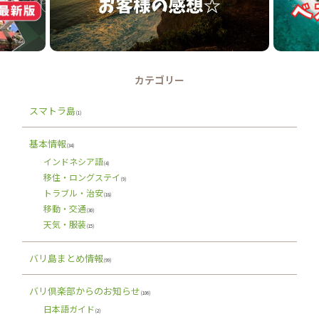
カテゴリー
スマトラ島
(1)
基本情報
(34)
インドネシア語
(4)
移住・ロングステイ
(9)
トラブル・治安
(18)
移動・交通
(30)
天気・服装
(15)
バリ島まとめ情報
(99)
バリ倶楽部からのお知らせ
(106)
日本語ガイド
(2)