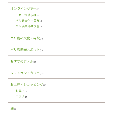
オンラインツアー
(97)
ヨガ・寺院参拝
(15)
バリ島文化・自然
(46)
バリ倶楽部オフ会
(23)
バリ島の文化・寺院
(94)
バリ島観光スポット
(65)
おすすめホテル
(24)
レストラン・カフェ
(115)
お土産・ショッピング
(53)
お菓子
(5)
コスメ
(17)
海
(8)