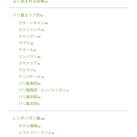
よく読まれる記事
(12)
バリ島エリア別
(5)
クタ・レギャン
(42)
スミニャック
(15)
チャングー
(24)
ウブド
(23)
サヌール
(8)
ジンバラン
(15)
ヌサドゥア
(4)
ウルワツ
(9)
デンパサール
(11)
バリ島東部
(16)
バリ島西部・ムンジャンガン
(7)
バリ島中部
(13)
バリ島北部
(9)
レンボンガン島
(130)
ホテル情報
(12)
レストラン・カフェ
(6)