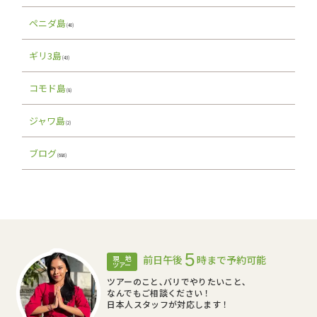
ペニダ島
(40)
ギリ3島
(43)
コモド島
(8)
ジャワ島
(2)
ブログ
(686)
5
前日午後
時まで予約可能
現 地
ツアー
ツアーのこと､バリでやりたいこと､
なんでもご相談ください！
日本人スタッフが対応します！