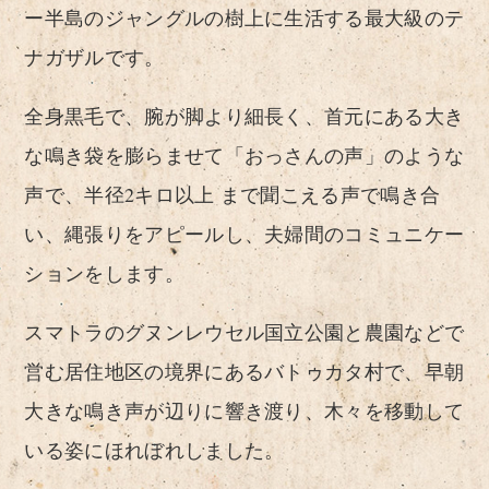
ー半島のジャングルの樹上に生活する最大級のテ
ナガザルです。
全身黒毛で、腕が脚より細長く、首元にある大き
な鳴き袋を膨らませて「おっさんの声」のような
声で、半径2キロ以上 まで聞こえる声で鳴き合
い、縄張りをアピールし、夫婦間のコミュニケー
ションをします。
スマトラのグヌンレウセル国立公園と農園などで
営む居住地区の境界にあるバトゥカタ村で、早朝
大きな鳴き声が辺りに響き渡り、木々を移動して
いる姿にほれぼれしました。