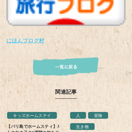
にほんブログ村
関連記事
キッズホームステイ
人
冒険
【バリ島でホームスティ】3
生き物