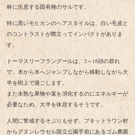
林に生息する固有種のサルです。
特に黒いモヒカンのヘアスタイルは、白い毛皮と
のコントラストが際立ってインパクトがありま
す。
トーマスリーフラングールは、2～16頭の群れ
で、木から木へジャンプしながら移動しながら大
半を樹上で過ごします。
また未熟な果物や葉を消化するのにエネルギーが
必要なため、大半を休息するそうです。
人間に警戒するそぶりもせず、ブキットラワン村
からグヌンレウセル国立公園手前にあるゴム農園