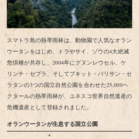
スマトラ島の熱帯雨林は、動物園で人気なオラン
ウータンをはじめ、トラやサイ、ゾウの4大絶滅
危惧種が共存し、2004年にグヌンレウセル、ケ
リンチ・セブラ、そしてブキット・バリサン・セ
ラタンの3つの国立自然公園を合わせた25,000ヘ
クタールの熱帯雨林が、ユネスコ世界自然遺産の
危機遺産として登録されました。
オランウータンが生息する国立公園