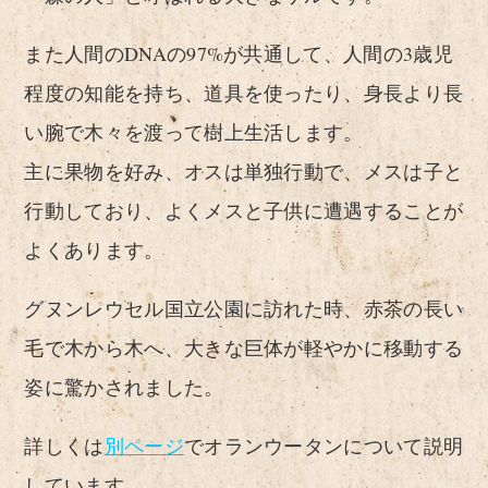
また人間のDNAの97%が共通して、人間の3歳児
程度の知能を持ち、道具を使ったり、身長より長
い腕で木々を渡って樹上生活します。
主に果物を好み、オスは単独行動で、メスは子と
行動しており、よくメスと子供に遭遇することが
よくあります。
グヌンレウセル国立公園に訪れた時、赤茶の長い
毛で木から木へ、大きな巨体が軽やかに移動する
姿に驚かされました。
詳しくは
別ページ
でオランウータンについて説明
しています。