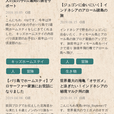
人の女の子の2週間の旅をサ
【ジュゴンに会いにいく】イ
ポート
ンドネシアのアロール諸島の
2018.10.05
OJI
旅
こんにちわ Ojiです。 今年は沖
2019.08.15
OJI
縄から3人の女の子がバリ島で2週
間ホームスティをしにきてくれま
インドネシアで野生のジュゴンに
した。 キッズホームステイの内容
出会いたく、ティモール島とアロ
バリ倶楽部のお手伝い 前半はバリ
ール島の旅ブログ最後のアップで
倶楽部のお……
す。 旅前半はティモール島をバイ
クで巡り 旅後半飛行機でアロール
島へ飛び、 ……
キッズホームステイ
人
冒険
人
冒険
生き物
【バリ島でホームスティ】プ
世界最大の海亀「オサガメ」
ロサーファー家族にお世話に
と泳ぎたい！インドネシアの
なりました
秘境マルク州の旅
2019.04.08
OJI
2020.01.15
OJI
前回ブログでお伝えした北海道か
こんにちわ尾島(@Oji_Explorer)で
ら来た１６歳ミノンのバリ旅を一
す。 世界最大のウミガメのオサガ