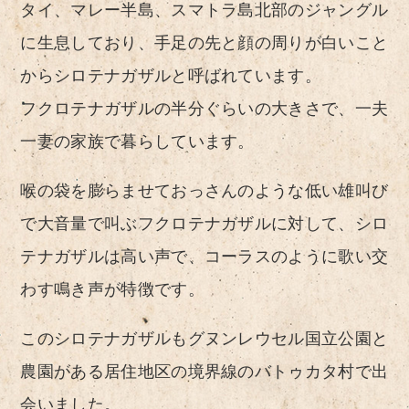
タイ、マレー半島、スマトラ島北部のジャングル
に生息しており、手足の先と顔の周りが白いこと
からシロテナガザルと呼ばれています。
フクロテナガザルの半分ぐらいの大きさで、一夫
一妻の家族で暮らしています。
喉の袋を膨らませておっさんのような低い雄叫び
で大音量で叫ぶフクロテナガザルに対して、シロ
テナガザルは高い声で、コーラスのように歌い交
わす鳴き声が特徴です。
このシロテナガザルもグヌンレウセル国立公園と
農園がある居住地区の境界線のバトゥカタ村で出
会いました。