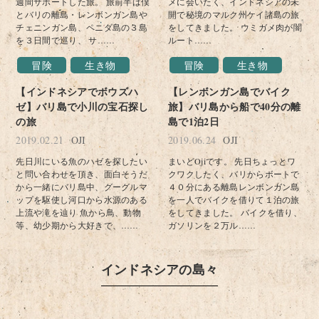
週間サポートした旅。 旅前半は僕
メに会いたく、インドネシアの未
とバリの離島・レンボンガン島や
開で秘境のマルク州ケイ諸島の旅
チェニンガン島、ペニダ島の３島
をしてきました。 ウミガメ肉が闇
を３日間で巡り、 サ……
ルート……
冒険
生き物
冒険
生き物
【インドネシアでボウズハ
【レンボンガン島でバイク
ゼ】バリ島で小川の宝石探し
旅】バリ島から船で40分の離
の旅
島で1泊2日
2019.02.21
OJI
2019.06.24
OJI
先日川にいる魚のハゼを探したい
まいどOjiです。 先日ちょっとワ
と問い合わせを頂き、面白そうだ
クワクしたく、バリからボートで
から一緒にバリ島中、グーグルマ
４０分にある離島レンボンガン島
ップを駆使し河口から水源のある
を一人でバイクを借りて１泊の旅
上流や滝を辿り 魚から鳥、動物
をしてきました。 バイクを借り、
等、幼少期から大好きで、……
ガソリンを２万ル……
インドネシアの島々