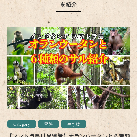
を紹介
Category
冒険
生き物
【スマトラ島世界遺産】オランウータンと６種類