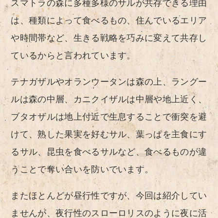
スマトラの森に多種多様のサルが共存できる理由
は、種類によって食べるもの、住んでいるエリア
や時間帯など、生きる戦略を巧みに変えて共存し
ているからと言われています。
テナガザルやオランウータンは森の上、ラングー
ルは森の中層、カニクイザルは中層や地上近く、
ブタオザルは地上付近で生息することで衝突を避
けて、熟した果実を好むサル、葉っぱを主食にす
るサル、昆虫を食べるサルなど、食べるものが違
うことで奪い合いを防いでいます。
またほとんどが昼行性ですが、今回は紹介してい
ませんが、夜行性のスローロリスのように夜に活