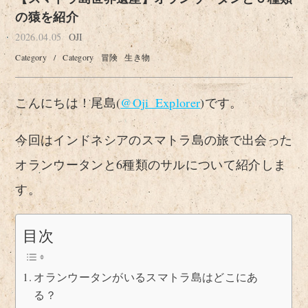
の猿を紹介
2026.04.05
OJI
Category
/
Category
冒険
生き物
こんにちは！尾島(
@Oji_Explorer
)です。
今回はインドネシアのスマトラ島の旅で出会った
オランウータンと6種類のサルについて紹介しま
す。
目次
オランウータンがいるスマトラ島はどこにあ
る？