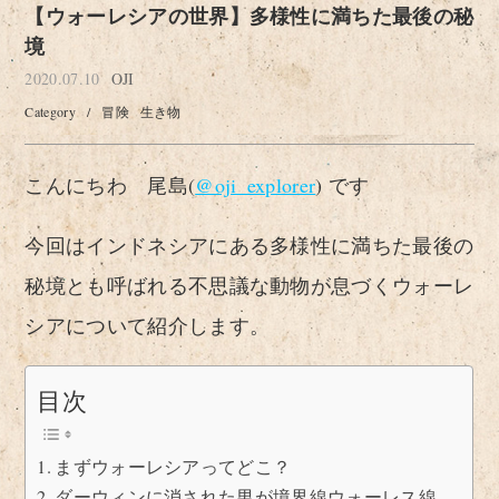
【ウォーレシアの世界】多様性に満ちた最後の秘
境
2020.07.10
OJI
Category
/
冒険
生き物
こんにちわ 尾島(
@oji_explorer
) です
今回はインドネシアにある多様性に満ちた最後の
秘境とも呼ばれる不思議な動物が息づくウォーレ
シアについて紹介します。
目次
まずウォーレシアってどこ？
ダーウィンに消された男が境界線ウォーレス線