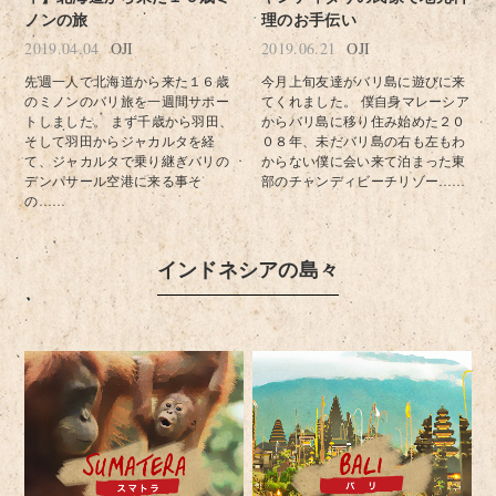
ノンの旅
理のお手伝い
2019.04.04
OJI
2019.06.21
OJI
先週一人で北海道から来た１６歳
今月上旬友達がバリ島に遊びに来
のミノンのバリ旅を一週間サポー
てくれました。 僕自身マレーシア
トしました。 まず千歳から羽田、
からバリ島に移り住み始めた２０
そして羽田からジャカルタを経
０８年、未だバリ島の右も左もわ
て、ジャカルタで乗り継ぎバリの
からない僕に会い来て泊まった東
デンパサール空港に来る事そ
部のチャンディビーチリゾー……
の……
インドネシアの島々