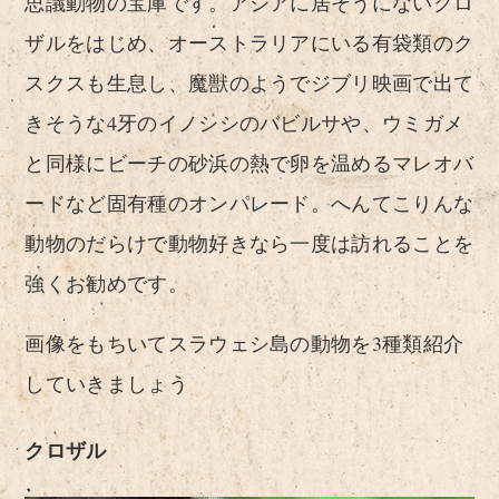
思議動物の宝庫です。アジアに居そうにないクロ
ザルをはじめ、オーストラリアにいる有袋類のク
スクスも生息し、魔獣のようでジブリ映画で出て
きそうな4牙のイノシシのバビルサや、ウミガメ
と同様にビーチの砂浜の熱で卵を温めるマレオバ
ードなど固有種のオンパレード。へんてこりんな
動物のだらけで動物好きなら一度は訪れることを
強くお勧めです。
画像をもちいてスラウェシ島の動物を3種類紹介
していきましょう
クロザル