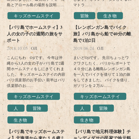
島とアロール島の場所を説明……
マトラ……
キッズホームステイ
冒険
生き物
【バリ島でホームスティ】3
【レンボンガン島でバイク
人の女の子の2週間の旅をサ
旅】バリ島から船で40分の離
ポート
島で1泊2日
2018.10.05
OJI
2019.06.24
OJI
こんにちわ Ojiです。 今年は沖
まいどOjiです。 先日ちょっとワ
縄から3人の女の子がバリ島で2週
クワクしたく、バリからボートで
間ホームスティをしにきてくれま
４０分にある離島レンボンガン島
した。 キッズホームステイの内容
を一人でバイクを借りて１泊の旅
バリ倶楽部のお手伝い 前半はバリ
をしてきました。 バイクを借り、
倶楽部のお……
ガソリンを２万ル……
キッズホームステイ
キッズホームステイ
人
冒険
人
冒険
生き物
生き物
【バリ島でキッズホームステ
【バリ島で地元料理体験】チ
ィ】北海道から来た１６歳ミ
ャンディダサの民家で地元料