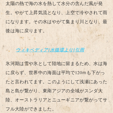
太陽の熱で海の水を熱して水分の含んだ風が発
生。やがて上昇気流となり、上空で冷やされて雨
になります。その水はやがて集まり川となり、最
後は海に戻ります。
ウィキペディア[水循環より]引用
氷河期は雪や氷として陸地に留まるため、水は海
に戻らず、世界中の海面は平均で120ｍも下がっ
たと言われてます。このようにして浅瀬にあった
島と島が繋がり、東南アジアの全域がスンダ大
陸、オーストラリアとニューギニアが繋がってサ
フル大陸ができました。