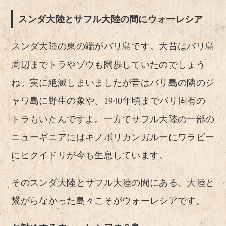
スンダ大陸とサフル大陸の間にウォーレシア
スンダ大陸の東の端がバリ島です。大昔はバリ島
周辺までトラやゾウも闊歩していたのでしょう
ね。実に絶滅しまいましたが昔はバリ島の隣のジ
ャワ島に野生の象や、1940年頃までバリ固有の
トラもいたんですよ。一方でサフル大陸の一部の
ニューギニアにはキノボリカンガルーにワラビー
にヒクイドリが今も生息しています。
そのスンダ大陸とサフル大陸の間にある、大陸と
繋がらなかった島々こそがウォーレシアです。