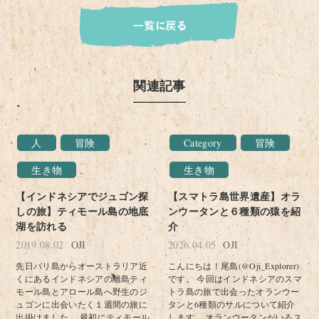
関連記事
人
冒険
Category
冒険
生き物
生き物
【インドネシアでジュゴン探
【スマトラ島世界遺産】オラ
しの旅】ティモール島の地底
ンウータンと６種類の猿を紹
湖を訪れる
介
2019.08.02
OJI
2026.04.05
OJI
先日バリ島からオーストラリア近
こんにちは！尾島(@Oji_Explorer)
くにあるインドネシアの離島ティ
です。 今回はインドネシアのスマ
モール島とアロール島へ野生のジ
トラ島の旅で出会ったオランウー
ュゴンに出会いたく１週間の旅に
タンと6種類のサルについて紹介
出掛けました。 最初にティモール
します。 オランウータンがいるス