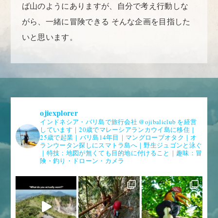
ば山のようにありますが、自分で考え行動しな
がら、一緒に冒険できる そんな企画を目指した
いと思います。
ojiexplorer
インドネシア・バリ島で旅行会社 @ojibaliclub を経営
しています｜20歳でマレーシアランカウイ島に移住｜
25歳で起業｜バリ島14年目｜マングローブオタク｜オ
ランウータン探しにスマトラ島へ｜野生ジュゴンと泳ぐ
｜特技：地図が無くても目的地に付けること｜趣味：冒
険・釣り・ドローン・カメラ