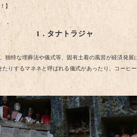
！】
1．タナトラジャ
、独特な埋葬法や儀式等、固有土着の風習が経済発展
せたりするマネネと呼ばれる儀式があったり、コーヒ