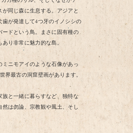
スが同じ森に生息する。アジアと
犬歯が発達して4つ牙のイノシシの
バードという鳥。まさに固有種の
もあり非常に魅力的な島。
のミニモアイのような石像があっ
た世界最古の洞窟壁画があります。
家族と一緒に暮らすなど、独特な
自然は勿論、宗教観や風土、そし