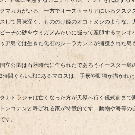
クマカカがいる。一方でオーストラリアにいるクスク
スして興味深く、もののけ姫のオコトヌシのような、
ビーチの砂をウミガメみたいに掘って産卵するマレオ
ゥア島では生きた化石のシーラカンスが捕獲された島
国立公園は石器時代に作られたであろうイースター島
2時間ぐらい北にあるマロスは、手形や動物が描かれ
タナトラジャは亡くなった方が天界へ行く儀式前まで
トンコナンと呼ばれる家が特徴的です。動物や海等の
です。