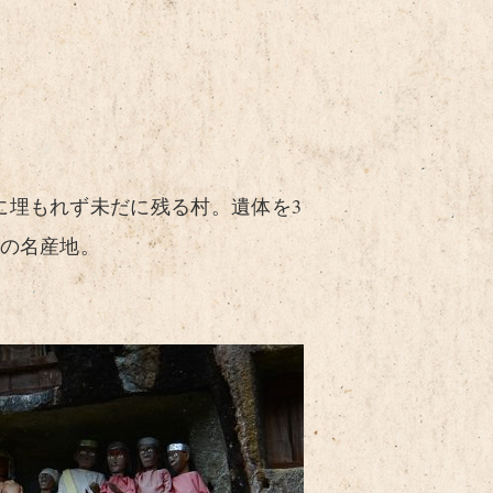
に埋もれず未だに残る村。遺体を3
ーの名産地。