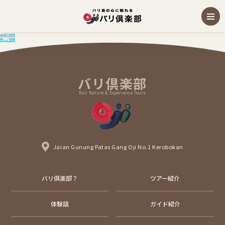
投
過去の投稿
新しい投稿
稿
ナ
ビ
ゲ
ー
バリ倶楽部
シ
ョ
ン
Bali Nature & Experience Tours
Jaian Gunung Patas Gang Oji No.1 Kerobokan
バリ倶楽部？
ツアー紹介
体験談
ガイド紹介