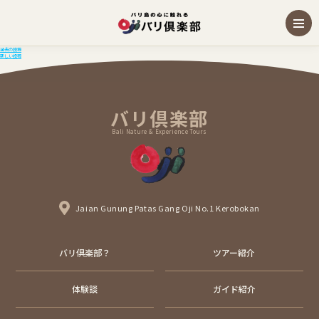
投
過去の投稿
新しい投稿
稿
ナ
ビ
ゲ
ー
バリ倶楽部
シ
ョ
ン
Bali Nature & Experience Tours
Jaian Gunung Patas Gang Oji No.1 Kerobokan
バリ倶楽部？
ツアー紹介
体験談
ガイド紹介