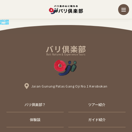
投
過去の投稿
新しい投稿
稿
ナ
ビ
ゲ
ー
バリ倶楽部
シ
ョ
ン
Bali Nature & Experience Tours
Jaian Gunung Patas Gang Oji No.1 Kerobokan
バリ倶楽部？
ツアー紹介
体験談
ガイド紹介