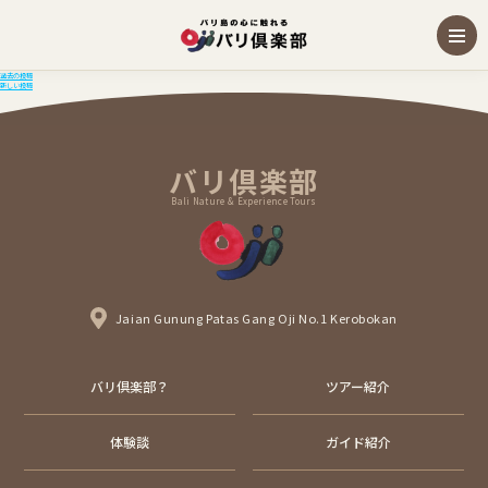
投
過去の投稿
新しい投稿
稿
ナ
ビ
ゲ
ー
バリ倶楽部
シ
ョ
ン
Bali Nature & Experience Tours
Jaian Gunung Patas Gang Oji No.1 Kerobokan
バリ倶楽部？
ツアー紹介
体験談
ガイド紹介