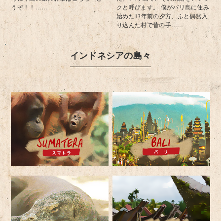
うぞ！！……
クと呼びます。 僕がバリ島に住み
始めた13年前の夕方、ふと偶然入
り込んた村で昔の手……
インドネシアの島々