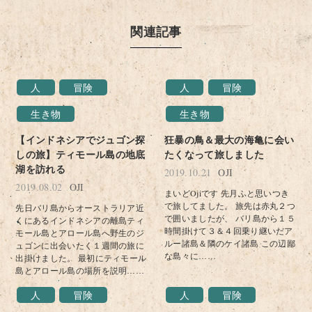
関連記事
人
冒険
人
冒険
生き物
生き物
【インドネシアでジュゴン探
狂暴の鳥＆最大の海亀に会い
しの旅】ティモール島の地底
たくなって旅しました
湖を訪れる
2019.10.21
OJI
2019.08.02
OJI
まいどOjiです 先月ふと思いつき
で旅してました。 旅先は赤丸２つ
先日バリ島からオーストラリア近
で囲いましたが、 バリ島から１５
くにあるインドネシアの離島ティ
時間掛けて３＆４回乗り継いだア
モール島とアロール島へ野生のジ
ルー諸島＆隣のケイ諸島 この辺鄙
ュゴンに出会いたく１週間の旅に
な島々に……
出掛けました。 最初にティモール
島とアロール島の場所を説明……
人
冒険
人
冒険