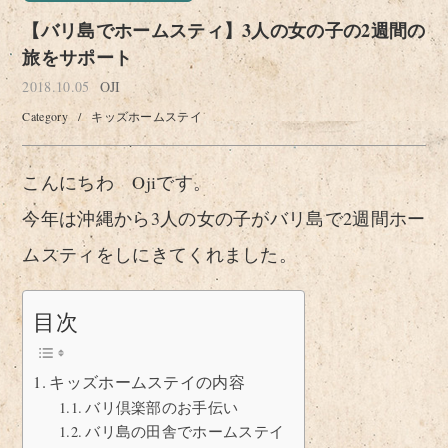
【バリ島でホームスティ】3人の女の子の2週間の
旅をサポート
2018.10.05
OJI
Category
/
キッズホームステイ
こんにちわ Ojiです。
今年は沖縄から3人の女の子がバリ島で2週間ホー
ムスティをしにきてくれました。
目次
キッズホームステイの内容
バリ倶楽部のお手伝い
バリ島の田舎でホームステイ