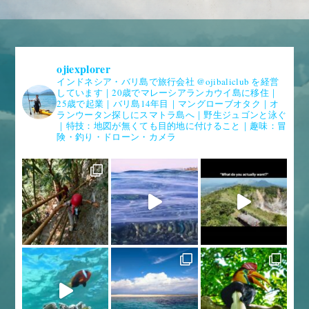
ojiexplorer
インドネシア・バリ島で旅行会社 @ojibaliclub を経営
しています｜20歳でマレーシアランカウイ島に移住｜
25歳で起業｜バリ島14年目｜マングローブオタク｜オ
ランウータン探しにスマトラ島へ｜野生ジュゴンと泳ぐ
｜特技：地図が無くても目的地に付けること｜趣味：冒
険・釣り・ドローン・カメラ