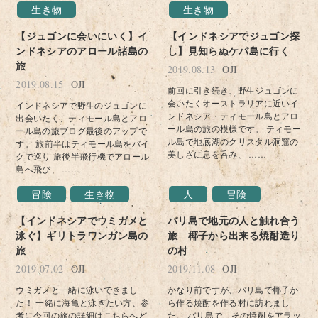
生き物
生き物
【ジュゴンに会いにいく】イ
【インドネシアでジュゴン探
ンドネシアのアロール諸島の
し】見知らぬケパ島に行く
旅
2019.08.13
OJI
2019.08.15
OJI
前回に引き続き、野生ジュゴンに
会いたくオーストラリアに近いイ
インドネシアで野生のジュゴンに
ンドネシア・ティモール島とアロ
出会いたく、ティモール島とアロ
ール島の旅の模様です。 ティモー
ール島の旅ブログ最後のアップで
ル島で地底湖のクリスタル洞窟の
す。 旅前半はティモール島をバイ
美しさに息を呑み、 ……
クで巡り 旅後半飛行機でアロール
島へ飛び、 ……
冒険
生き物
人
冒険
【インドネシアでウミガメと
バリ島で地元の人と触れ合う
泳ぐ】ギリトラワンガン島の
旅 椰子から出来る焼酎造り
旅
の村
2019.07.02
OJI
2019.11.08
OJI
ウミガメと一緒に泳いできまし
かなり前ですが、バリ島で椰子か
た！ 一緒に海亀と泳ぎたい方、参
ら作る焼酎を作る村に訪れまし
考に今回の旅の詳細はこちらへど
た。 バリ島で、その焼酎をアラッ