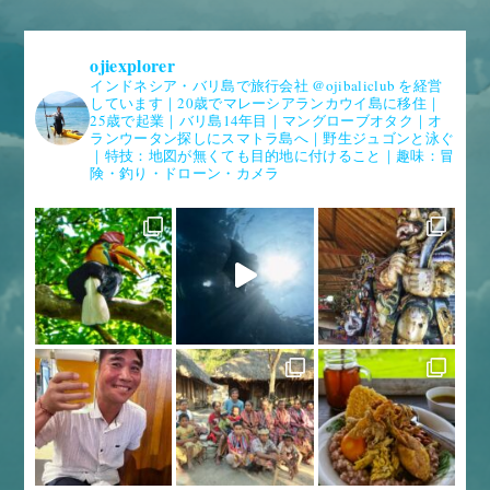
ojiexplorer
インドネシア・バリ島で旅行会社 @ojibaliclub を経営
しています｜20歳でマレーシアランカウイ島に移住｜
25歳で起業｜バリ島14年目｜マングローブオタク｜オ
ランウータン探しにスマトラ島へ｜野生ジュゴンと泳ぐ
｜特技：地図が無くても目的地に付けること｜趣味：冒
険・釣り・ドローン・カメラ