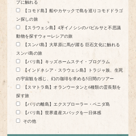
プに触れる
【コモド島】船やカヤックで島を巡りコモドドラゴ
ン探しの旅
【スラウェシ島】4牙イノシシのバビルサと不思議
動物を探すウォーレシアの旅
【スンバ島】大草原に馬が躍る 巨石文化に触れる
スンバ島の旅
【バリ島】キッズホームステイ・プログラム
【インドネシア・スラウェシ島】トラジャ族、生死
の宇宙観を感じ、幻の珈琲を求める5日間のツアー
【スマトラ島】オランウータンと6種類の霊長類を
探す旅
【バリの離島】エクスプローラー・ペニダ島
【バリ島】世界遺産スバックを一日体感
その他