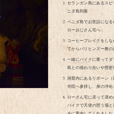
セランガン島にあるスピ
ニダ島到着
ペニダ島でお世話になる
ローおじさん宅へ
コーヒーブレイクをしな
てからバリヒンズー教の
一緒にバイクに乗ってダ
島との係わり合いや歴史
洞窟内にあるリボーン（
寺院へ参拝し、身の浄化
ローさん宅に戻って遅め
バイクで天使の憩う場と
チに案内してくれました