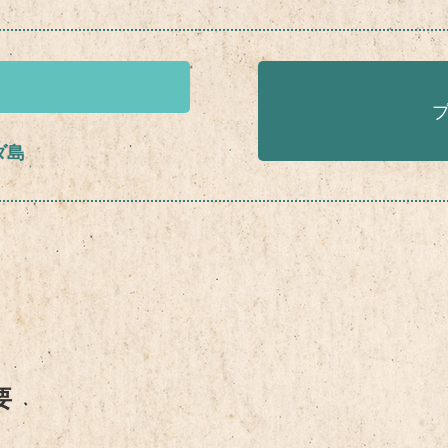
ダ島
！
要