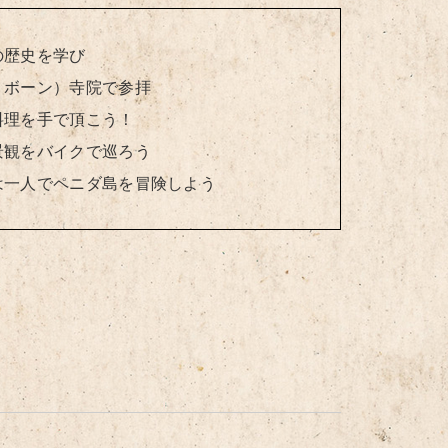
の歴史を学び
リボーン）寺院で参拝
料理を手で頂こう！
景観をバイクで巡ろう
は一人でペニダ島を冒険しよう