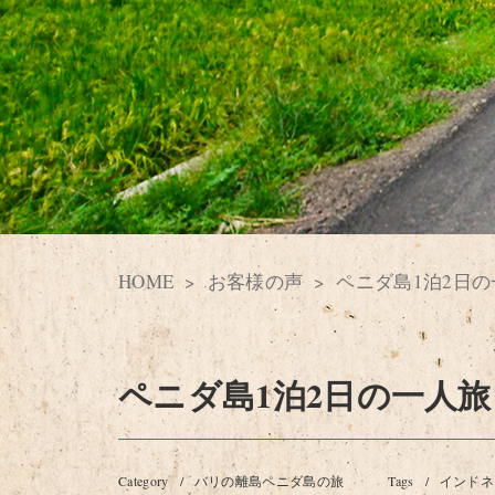
HOME
お客様の声
ペニダ島1泊2日
ペニダ島1泊2日の一人
Category
/
バリの離島ペニダ島の旅
Tags
/
インドネ