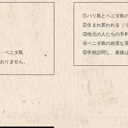
①バリ島とペニダ島
②生まれ変われる（
③地元の人たちの手
④ペニダ島の絶景な
・ペニダ島
⑤学校訪問し、最後
おりません。