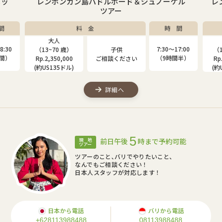
ニッ
レンボンガン島パドルボード＆シュノーケル
レ
ツアー
間
料 金
時 間
大人
8:30
7:30〜17:00
（13~70 歳）
子供
（1
時間）
（9時間半）
Rp.2,350,000
ご相談ください
Rp
(約US135ドル)
(約
詳細へ
5
前日午後
時まで予約可能
現 地
ツアー
ツアーのこと､バリでやりたいこと､
なんでもご相談ください！
日本人スタッフが対応します！
日本から電話
バリから電話
+628113988488
08113988488