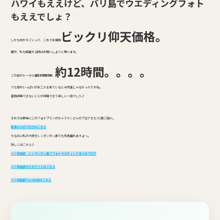
ハワイもええけど、バリ島でウエディングフォト
もええでしょ？
ビックリ仰天価格。
しかも何がすごいって、これでお値段
絶対、私も結婚する時はお願いしようと思います。
約12時間。。。。
この日のトータル撮影時間時間、
でも幸せいっぱいのお二人を見ていると全然苦じゃなかったですね。
普段経験できないことが経験できて楽しい一日でした♪
それでは最後にこのフォトプランのカメラマンさんのブログをもう1度ご紹介。
熊澤さんのブログはこちら
ちなみに私の大好きレンボンガン島でも写真撮れますよ～。
詳しくはこちら♪
バリ倶楽部 レンボンガン島でフォトウエディングまとめブログ
バリ倶楽部ＷＥＢサイトはこちら
バリ倶楽部facebookはこちら