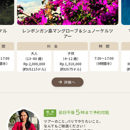
ケル
レンボンガン島マングローブ＆シュノーケルツ
アー
間
料 金
時 間
大人
子供
7:00
7:30〜17:00
（13~80 歳）
（4~12 歳）
（1
間半）
（9時間半）
Rp.2,000,000
Rp.1,310,000
Rp
(約US115ドル)
(約US75ドル)
(約
詳細へ
5
前日午後
時まで予約可能
現 地
ツアー
ツアーのこと､バリでやりたいこと､
なんでもご相談ください！