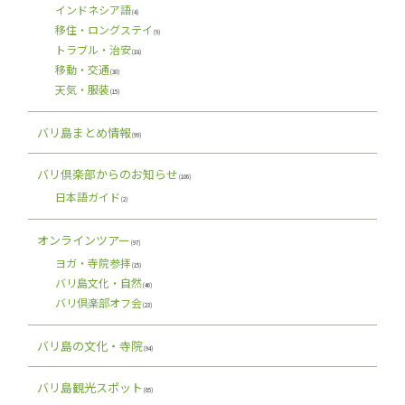
インドネシア語
(4)
移住・ロングステイ
(9)
トラブル・治安
(18)
移動・交通
(30)
天気・服装
(15)
バリ島まとめ情報
(99)
バリ倶楽部からのお知らせ
(106)
日本語ガイド
(2)
オンラインツアー
(97)
ヨガ・寺院参拝
(15)
バリ島文化・自然
(46)
バリ倶楽部オフ会
(23)
バリ島の文化・寺院
(94)
バリ島観光スポット
(65)