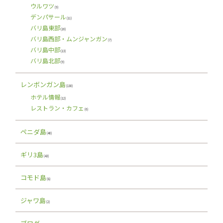
ウルワツ
(9)
デンパサール
(11)
バリ島東部
(16)
バリ島西部・ムンジャンガン
(7)
バリ島中部
(13)
バリ島北部
(9)
レンボンガン島
(130)
ホテル情報
(12)
レストラン・カフェ
(6)
ペニダ島
(40)
ギリ3島
(43)
コモド島
(8)
ジャワ島
(2)