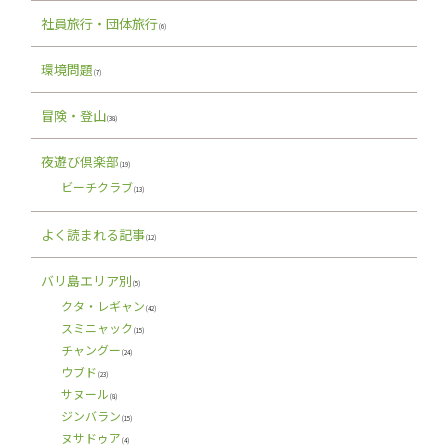
社員旅行・団体旅行
(6)
環境問題
(7)
冒険・登山
(38)
夜遊び倶楽部
(19)
ビーチクラブ
(13)
よく読まれる記事
(12)
バリ島エリア別
(5)
クタ・レギャン
(42)
スミニャック
(15)
チャングー
(24)
ウブド
(23)
サヌール
(8)
ジンバラン
(15)
ヌサドゥア
(4)