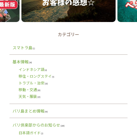
カテゴリー
スマトラ島
(1)
基本情報
(34)
インドネシア語
(4)
移住・ロングステイ
(9)
トラブル・治安
(18)
移動・交通
(30)
天気・服装
(15)
バリ島まとめ情報
(99)
バリ倶楽部からのお知らせ
(106)
日本語ガイド
(2)