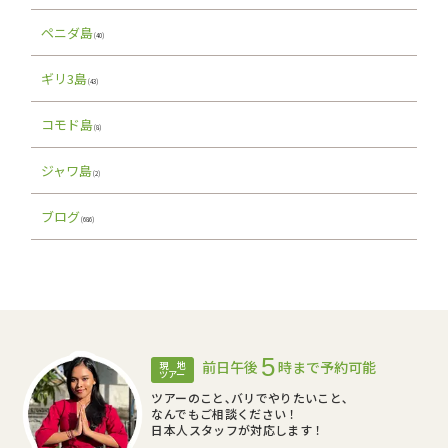
ペニダ島
(40)
ギリ3島
(43)
コモド島
(8)
ジャワ島
(2)
ブログ
(686)
5
前日午後
時まで予約可能
現 地
ツアー
ツアーのこと､バリでやりたいこと､
なんでもご相談ください！
日本人スタッフが対応します！