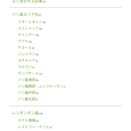
よく読まれる記事
(12)
バリ島エリア別
(5)
クタ・レギャン
(42)
スミニャック
(15)
チャングー
(24)
ウブド
(23)
サヌール
(8)
ジンバラン
(15)
ヌサドゥア
(4)
ウルワツ
(9)
デンパサール
(11)
バリ島東部
(16)
バリ島西部・ムンジャンガン
(7)
バリ島中部
(13)
バリ島北部
(9)
レンボンガン島
(130)
ホテル情報
(12)
レストラン・カフェ
(6)