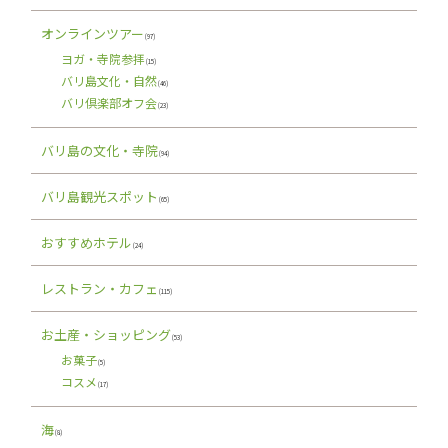
オンラインツアー
(97)
ヨガ・寺院参拝
(15)
バリ島文化・自然
(46)
バリ倶楽部オフ会
(23)
バリ島の文化・寺院
(94)
バリ島観光スポット
(65)
おすすめホテル
(24)
レストラン・カフェ
(115)
お土産・ショッピング
(53)
お菓子
(5)
コスメ
(17)
海
(8)