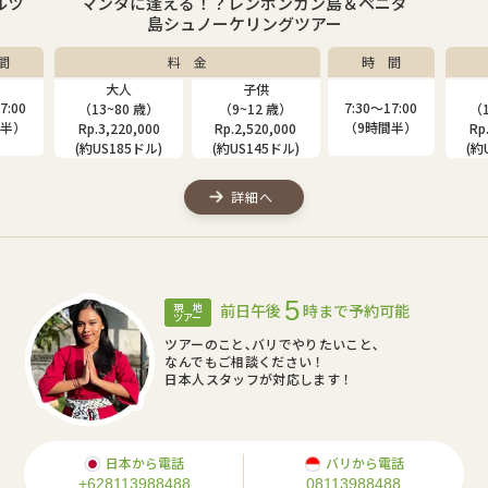
ルツ
マンタに逢える！？レンボンガン島＆ペニダ
島シュノーケリングツアー
間
料 金
時 間
大人
子供
7:00
7:30〜17:00
（13~80 歳）
（9~12 歳）
（1
間半）
（9時間半）
Rp.3,220,000
Rp.2,520,000
Rp
(約US185ドル)
(約US145ドル)
(約
詳細へ
5
前日午後
時まで予約可能
現 地
ツアー
ツアーのこと､バリでやりたいこと､
なんでもご相談ください！
日本人スタッフが対応します！
日本から電話
バリから電話
+628113988488
08113988488