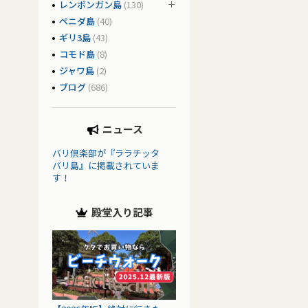
レンボンガン島
(130)
ペニダ島
(40)
ギリ3島
(43)
コモド島
(8)
ジャワ島
(2)
ブログ
(686)
ニュース
バリ倶楽部が『ララチッタ
バリ島』に掲載されていま
す！
殿堂入り記事