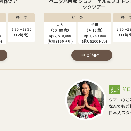
ル＆フォトジェ
レンボンガン島パドルボード＆シュノ
ー
ケルツアー
時 間
料 金
時 
大人
7:30〜18:30
7:30〜17
（13~70 歳）
子供
（11時間）
（9時間
0
Rp.2,350,000
ご相談ください
)
(約US135ドル)
詳細へ
現 地
前日
ツアー
ツアーのこ
なんでもご
日本人スタ