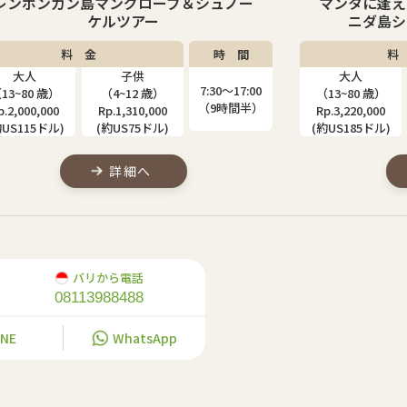
マンタに逢える！？レンボンガン島＆ペ
ペニダ島
ニダ島シュノーケリングツアー
料 金
時 間
料
大人
子供
大人
7:30〜17:00
13~80 歳）
（9~12 歳）
（13~80 歳）
（9時間半）
p.3,220,000
Rp.2,520,000
Rp.2,610,000
約US185ドル)
(約US145ドル)
(約US150ドル)
詳細へ
バリから電話
08113988488
INE
WhatsApp