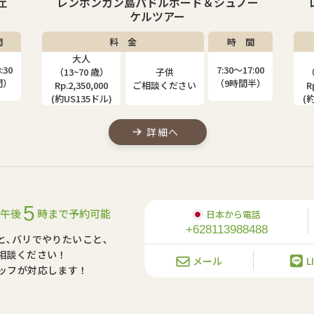
ー
レンボンガン島マングローブ＆シュノー
ケルツアー
間
料 金
時 間
大人
子供
:00
7:30〜17:00
（13~80 歳）
（4~12 歳）
（
半）
（9時間半）
Rp.2,000,000
Rp.1,310,000
R
(約US115ドル)
(約US75ドル)
(
詳細へ
5
午後
時まで予約可能
日本から電話
+628113988488
と､バリでやりたいこと､
相談ください！
メール
L
ッフが対応します！