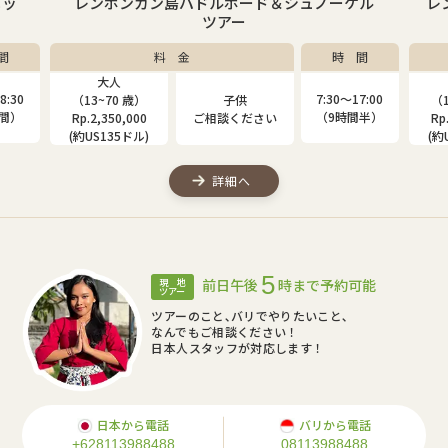
ニッ
レンボンガン島パドルボード＆シュノーケル
レ
ツアー
間
料 金
時 間
大人
8:30
7:30〜17:00
（13~70 歳）
子供
（1
時間）
（9時間半）
Rp.2,350,000
ご相談ください
Rp
(約US135ドル)
(約
詳細へ
5
前日午後
時まで予約可能
現 地
ツアー
ツアーのこと､バリでやりたいこと､
なんでもご相談ください！
日本人スタッフが対応します！
日本から電話
バリから電話
+628113988488
08113988488