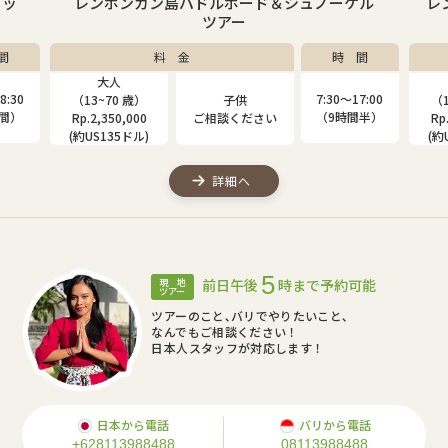
ニッ
レンボンガン島パドルボード＆シュノーケル
レ
ツアー
間
料 金
時 間
大人
8:30
7:30〜17:00
（13~70 歳）
子供
（1
時間）
（9時間半）
Rp.2,350,000
ご相談ください
Rp
(約US135ドル)
(約
詳細へ
5
前日午後
時まで予約可能
現 地
ツアー
ツアーのこと､バリでやりたいこと､
なんでもご相談ください！
日本人スタッフが対応します！
日本から電話
バリから電話
+628113988488
08113988488