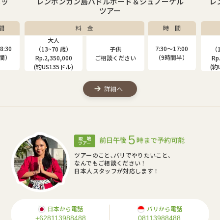
ニッ
レンボンガン島パドルボード＆シュノーケル
レ
ツアー
間
料 金
時 間
大人
8:30
7:30〜17:00
（13~70 歳）
子供
（1
時間）
（9時間半）
Rp.2,350,000
ご相談ください
Rp
(約US135ドル)
(約
詳細へ
5
前日午後
時まで予約可能
現 地
ツアー
ツアーのこと､バリでやりたいこと､
なんでもご相談ください！
日本人スタッフが対応します！
日本から電話
バリから電話
+628113988488
08113988488