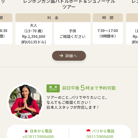
ニッ
レンボンガン島パドルボード＆シュノーケル
レ
ツアー
間
料 金
時 間
大人
8:30
7:30〜17:00
（13~70 歳）
子供
（1
時間）
（9時間半）
Rp.2,350,000
ご相談ください
Rp
(約US135ドル)
(約
詳細へ
5
前日午後
時まで予約可能
現 地
ツアー
ツアーのこと､バリでやりたいこと､
なんでもご相談ください！
日本人スタッフが対応します！
日本から電話
バリから電話
+628113988488
08113988488