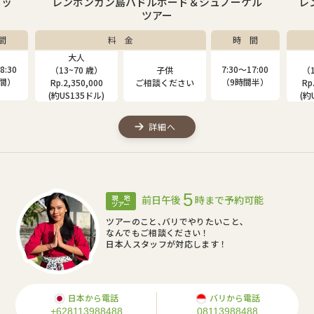
ニッ
レンボンガン島パドルボード＆シュノーケル
レ
ツアー
間
料 金
時 間
大人
8:30
7:30〜17:00
（13~70 歳）
子供
（1
時間）
（9時間半）
Rp.2,350,000
ご相談ください
Rp
(約US135ドル)
(約
詳細へ
5
前日午後
時まで予約可能
現 地
ツアー
ツアーのこと､バリでやりたいこと､
なんでもご相談ください！
日本人スタッフが対応します！
日本から電話
バリから電話
+628113988488
08113988488