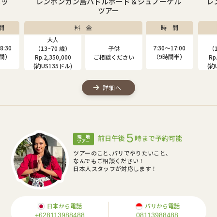
ニッ
レンボンガン島パドルボード＆シュノーケル
レ
ツアー
間
料 金
時 間
大人
8:30
7:30〜17:00
（13~70 歳）
子供
（1
時間）
（9時間半）
Rp.2,350,000
ご相談ください
Rp
(約US135ドル)
(約
詳細へ
5
前日午後
時まで予約可能
現 地
ツアー
ツアーのこと､バリでやりたいこと､
なんでもご相談ください！
日本人スタッフが対応します！
日本から電話
バリから電話
+628113988488
08113988488