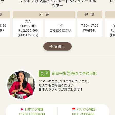
ニッ
レンボンガン島パドルボード＆シュノーケル
レ
ツアー
間
料 金
時 間
大人
8:30
7:30〜17:00
（13~70 歳）
子供
（1
時間）
（9時間半）
Rp.2,350,000
ご相談ください
Rp
(約US135ドル)
(約
詳細へ
5
前日午後
時まで予約可能
現 地
ツアー
ツアーのこと､バリでやりたいこと､
なんでもご相談ください！
日本人スタッフが対応します！
日本から電話
バリから電話
+628113988488
08113988488