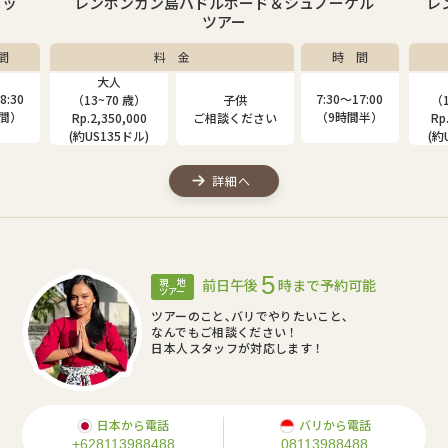
ニッ
レンボンガン島パドルボード＆シュノーケル
レ
ツアー
間
料 金
時 間
大人
8:30
7:30〜17:00
（13~70 歳）
子供
（1
時間）
（9時間半）
Rp.2,350,000
ご相談ください
Rp
(約US135ドル)
(約
詳細へ
5
前日午後
時まで予約可能
現 地
ツアー
ツアーのこと､バリでやりたいこと､
なんでもご相談ください！
日本人スタッフが対応します！
日本から電話
バリから電話
+628113988488
08113988488