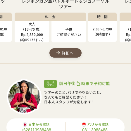
ニッ
レンボンガン島パドルボード＆シュノーケル
レ
ツアー
間
料 金
時 間
大人
8:30
7:30〜17:00
（13~70 歳）
子供
（1
時間）
（9時間半）
Rp.2,350,000
ご相談ください
Rp
(約US135ドル)
(約
詳細へ
5
前日午後
時まで予約可能
現 地
ツアー
ツアーのこと､バリでやりたいこと､
なんでもご相談ください！
日本人スタッフが対応します！
日本から電話
バリから電話
+628113988488
08113988488