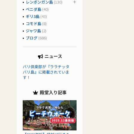
レンボンガン島
(130)
ペニダ島
(40)
ギリ3島
(43)
コモド島
(8)
ジャワ島
(2)
ブログ
(686)
ニュース
バリ倶楽部が『ララチッタ
バリ島』に掲載されていま
す！
殿堂入り記事