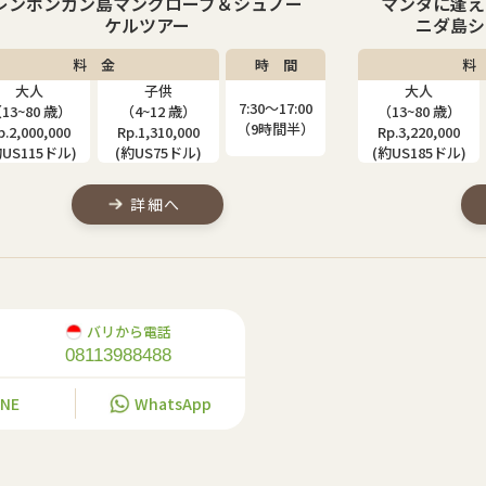
マンタに逢える！？レンボンガン島＆ペ
ペニダ島
ニダ島シュノーケリングツアー
料 金
時 間
料
大人
子供
大人
7:30〜17:00
13~80 歳）
（9~12 歳）
（13~80 歳）
（9時間半）
p.3,220,000
Rp.2,520,000
Rp.2,610,000
約US185ドル)
(約US145ドル)
(約US150ドル)
詳細へ
バリから電話
08113988488
INE
WhatsApp