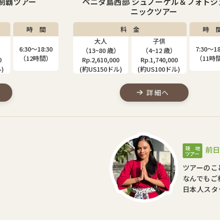
ル＆フォトジェ
レンボンガン島パドルボード＆シュノ
ー
ケルツアー
時 間
料 金
時 
大人
7:30〜18:30
7:30〜17
）
（13~70 歳）
子供
（11時間）
（9時間
0
Rp.2,350,000
ご相談ください
)
(約US135ドル)
詳細へ
現 地
前日
ツアー
ツアーのこ
なんでもご
日本人スタ