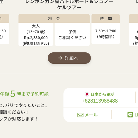
ー
レンボンガン島マングローブ＆シュノー
ケルツアー
間
料 金
時 間
大人
子供
:00
7:30〜17:00
（13~80 歳）
（4~12 歳）
（
半）
（9時間半）
Rp.2,000,000
Rp.1,310,000
R
(約US115ドル)
(約US75ドル)
(
詳細へ
5
午後
時まで予約可能
日本から電話
+628113988488
と､バリでやりたいこと､
相談ください！
メール
L
ッフが対応します！